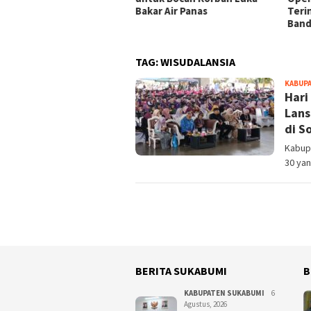
Bakar Air Panas
Teri
Ban
TAG:
WISUDALANSIA
KABUP
Hari
Lans
di S
Kabupa
30 ya
BERITA SUKABUMI
B
KABUPATEN SUKABUMI
6
Agustus, 2026