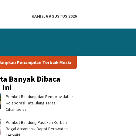
KAMIS, 6 AGUSTUS 2026
kan Penampilan Terbaik Meski Sudah Lolos ke Semifinal Piala Pres
ita Banyak Dibaca
 Ini
Pemkot Bandung dan Pemprov Jabar
Kolaborasi Tata Ulang Teras
Cihampelas
Pemkot Bandung Pastikan Korban
ar DPRD dan TAPD
SIM Keliling Polres Sukabumi
YFSBBP 
Begal Arcamanik Dapat Perawatan
onkan Anggaran
Hadir di Kalapa Nunggal,
Salurka
mi, Program Prioritas
Kamis 6 Agustus 2026
untuk B
Terbaikl