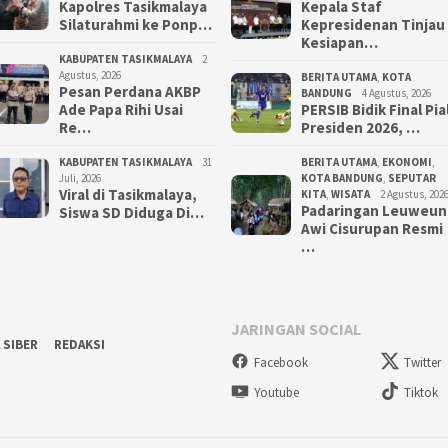
Kapolres Tasikmalaya
Kepala Staf
Silaturahmi ke Ponp…
Kepresidenan Tinjau
Kesiapan…
KABUPATEN TASIKMALAYA
2
Agustus, 2026
BERITA UTAMA
,
KOTA
Pesan Perdana AKBP
BANDUNG
4 Agustus, 2026
Ade Papa Rihi Usai
PERSIB Bidik Final Pia
Re…
Presiden 2026, …
KABUPATEN TASIKMALAYA
31
BERITA UTAMA
,
EKONOMI
,
Juli, 2026
KOTA BANDUNG
,
SEPUTAR
Viral di Tasikmalaya,
KITA
,
WISATA
2 Agustus, 202
Padaringan Leuweun
Siswa SD Diduga Di…
Awi Cisurupan Resmi
…
JARINGAN SOCIAL
 SIBER
REDAKSI
Facebook
Twitter
Youtube
Tiktok