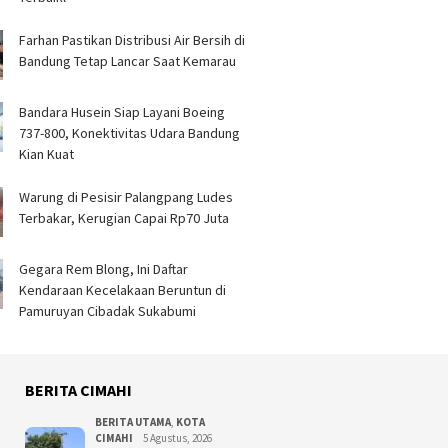
a Pendapatan Dibahas
Bakar Ai
Farhan Pastikan Distribusi Air Bersih di
Bandung Tetap Lancar Saat Kemarau
Bandara Husein Siap Layani Boeing
737-800, Konektivitas Udara Bandung
Kian Kuat
Warung di Pesisir Palangpang Ludes
Terbakar, Kerugian Capai Rp70 Juta
Gegara Rem Blong, Ini Daftar
Kendaraan Kecelakaan Beruntun di
Pamuruyan Cibadak Sukabumi
BERITA CIMAHI
BERITA UTAMA
,
KOTA
CIMAHI
5 Agustus, 2026