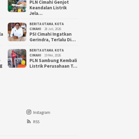
PLN Cimahi Genjot
Keandalan Listrik
Jela…
BERITA UTAMA
,
KOTA
CIMAHI
28 Juli, 2026
la
PSI Cimahi Ingatkan
Gerindra, Terlalu Di…
BERITA UTAMA
,
KOTA
CIMAHI
19 Mei, 2026
PLN Sambung Kembali
6
g
Listrik Perusahaan T…
Instagram
RSS