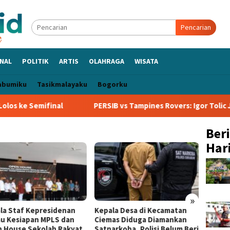
Pencarian
NAL
POLITIK
ARTIS
OLAHRAGA
WISATA
abumiku
Tasikmalayaku
Bogorku
ke Semifinal
PERSIB vs Tampines Rovers: Igor Tolic Janji
Ber
Hari
»
la Staf Kepresidenan
Kepala Desa di Kecamatan
Bangg
au Kesiapan MPLS dan
Ciemas Diduga Diamankan
Sinkr
 House Sekolah Rakyat
Satnarkoba, Polisi Belum Beri
Sukabu