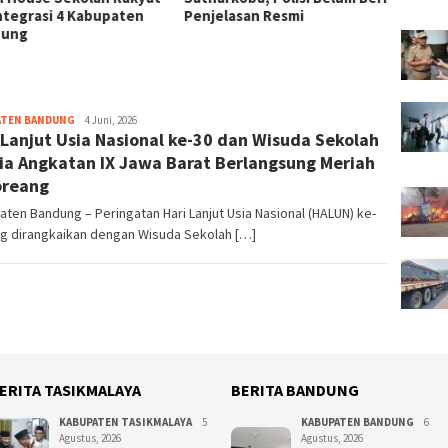
ntegrasi 4 Kabupaten
Penjelasan Resmi
hingg
dung
ATEN BANDUNG
redaktur
4 Juni, 2026
 Lanjut Usia Nasional ke-30 dan Wisuda Sekolah
ia Angkatan IX Jawa Barat Berlangsung Meriah
oreang
ten Bandung – Peringatan Hari Lanjut Usia Nasional (HALUN) ke-
ng dirangkaikan dengan Wisuda Sekolah […]
ERITA TASIKMALAYA
BERITA BANDUNG
KABUPATEN TASIKMALAYA
5
KABUPATEN BANDUNG
6
Agustus, 2026
Agustus, 2026