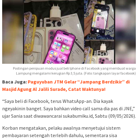
Postingan penipuan modus jual beli Iphone di Facebook yang membuat warga
Lampung mengalami kerugian Rp 3,5 juta. (Foto: tangkapan layar facebook)
Baca Juga:
Paguyuban JTM Gelar “Jampang Berdzikir” di
Masjid Agung Al Jalili Surade, Catat Waktunya!
“Saya beli di Facebook, terus WhatsApp-an. Dia kayak
ngeyakinin banget. Saya bahkan video call sama dia pas di JNE,”
ujar Sania saat diwawancarai sukabumiku.id, Sabtu (09/05/2026).
Korban mengatakan, pelaku awalnya menyetujui sistem
pembayaran setengah terlebih dahulu, sementara sisa