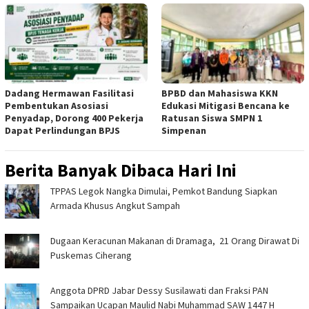
Dadang Hermawan Fasilitasi
BPBD dan Mahasiswa KKN
Pembentukan Asosiasi
Edukasi Mitigasi Bencana ke
Penyadap, Dorong 400 Pekerja
Ratusan Siswa SMPN 1
Dapat Perlindungan BPJS
Simpenan
Berita Banyak Dibaca Hari Ini
TPPAS Legok Nangka Dimulai, Pemkot Bandung Siapkan
Armada Khusus Angkut Sampah
‎Dugaan Keracunan Makanan di Dramaga, 21 Orang Dirawat Di
Puskemas Ciherang ‎
Anggota DPRD Jabar Dessy Susilawati dan Fraksi PAN
Sampaikan Ucapan Maulid Nabi Muhammad SAW 1447 H