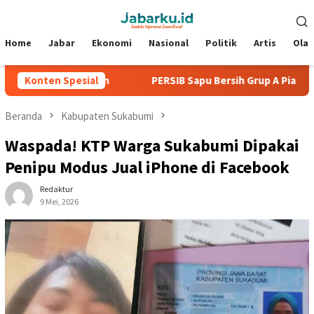
Loncat
Menu
ke
Mobile
konten
Home
Jabar
Ekonomi
Nasional
Politik
Artis
Ola
npa Kebobolan
Konten Spesial
PERSIB Sapu Bersih Grup A Piala Presiden 2
Beranda
Kabupaten Sukabumi
Waspada! KTP Warga Sukabumi Dipakai
Penipu Modus Jual iPhone di Facebook
Redaktur
9 Mei, 2026