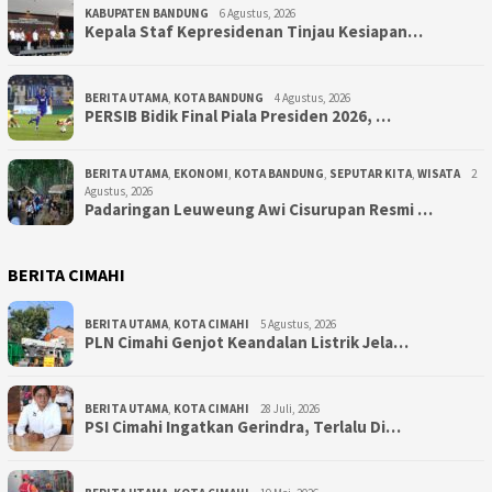
KABUPATEN BANDUNG
6 Agustus, 2026
Kepala Staf Kepresidenan Tinjau Kesiapan…
BERITA UTAMA
,
KOTA BANDUNG
4 Agustus, 2026
PERSIB Bidik Final Piala Presiden 2026, …
BERITA UTAMA
,
EKONOMI
,
KOTA BANDUNG
,
SEPUTAR KITA
,
WISATA
2
Agustus, 2026
Padaringan Leuweung Awi Cisurupan Resmi …
BERITA CIMAHI
BERITA UTAMA
,
KOTA CIMAHI
5 Agustus, 2026
PLN Cimahi Genjot Keandalan Listrik Jela…
BERITA UTAMA
,
KOTA CIMAHI
28 Juli, 2026
PSI Cimahi Ingatkan Gerindra, Terlalu Di…