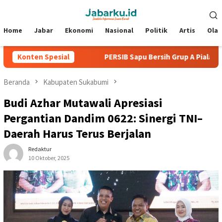
Loncat
Menu
ke
Mobile
konten
Home
Jabar
Ekonomi
Nasional
Politik
Artis
Ola
anpa Kebobolan
Konten Spesial
PERSIB Sapu Bersih Grup A Piala Presiden 
Beranda
Kabupaten Sukabumi
Budi Azhar Mutawali Apresiasi
Pergantian Dandim 0622: Sinergi TNI–
Daerah Harus Terus Berjalan
Redaktur
10 Oktober, 2025