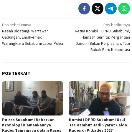
Navigasi
Pos sebelumnya
Pos berikutnya
Resah Didatangi Wartawan
Ketua Komisi II DPRD Sukabumi,
pos
Gadungan, Emak-emak
Hamzah Gurnita: Pergantian
Warungkiara Sukabumi Lapor Polisi
Dandim Bukan Perpisahan, Tapi
Babak Baru Kolaborasi
POS TERKAIT
Polres Sukabumi Beberkan
Komisi I DPRD Sukabumi Usul
Kronologi Diamankannya
Tes Rambut Jadi Syarat Calon
Kades Tamanjaya dalam Kasus
Kades di Pilkades 2027