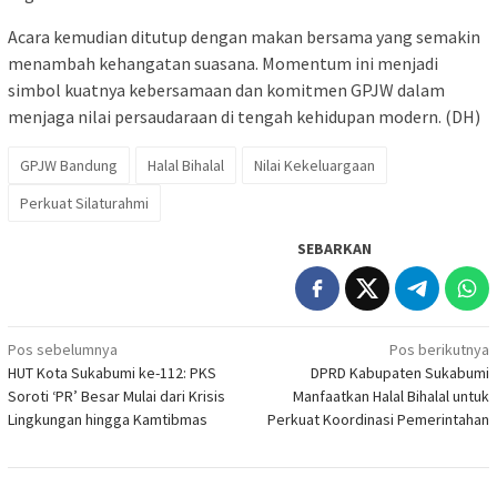
Acara kemudian ditutup dengan makan bersama yang semakin
menambah kehangatan suasana. Momentum ini menjadi
simbol kuatnya kebersamaan dan komitmen GPJW dalam
menjaga nilai persaudaraan di tengah kehidupan modern. (DH)
GPJW Bandung
Halal Bihalal
Nilai Kekeluargaan
Perkuat Silaturahmi
SEBARKAN
Navigasi
Pos sebelumnya
Pos berikutnya
HUT Kota Sukabumi ke-112: PKS
DPRD Kabupaten Sukabumi
pos
Soroti ‘PR’ Besar Mulai dari Krisis
Manfaatkan Halal Bihalal untuk
Lingkungan hingga Kamtibmas
Perkuat Koordinasi Pemerintahan