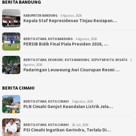
BERITA BANDUNG
KABUPATEN BANDUNG
6 Agustus, 2026
Kepala Staf Kepresidenan Tinjau Kesiapan…
BERITA UTAMA
,
KOTA BANDUNG
4 Agustus, 2026
PERSIB Bidik Final Piala Presiden 2026, …
BERITA UTAMA
,
EKONOMI
,
KOTA BANDUNG
,
SEPUTAR KITA
,
WISATA
2
Agustus, 2026
Padaringan Leuweung Awi Cisurupan Resmi …
BERITA CIMAHI
BERITA UTAMA
,
KOTA CIMAHI
5 Agustus, 2026
PLN Cimahi Genjot Keandalan Listrik Jela…
BERITA UTAMA
,
KOTA CIMAHI
28 Juli, 2026
PSI Cimahi Ingatkan Gerindra, Terlalu Di…