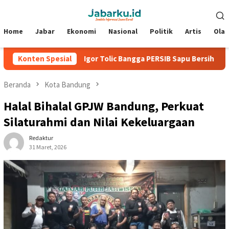
Loncat
Menu
ke
Mobile
konten
Home
Jabar
Ekonomi
Nasional
Politik
Artis
Ola
 2026
Konten Spesial
Igor Tolic Bangga PERSIB Sapu Bersih Grup A Piala 
Beranda
Kota Bandung
Halal Bihalal GPJW Bandung, Perkuat
Silaturahmi dan Nilai Kekeluargaan
Redaktur
31 Maret, 2026