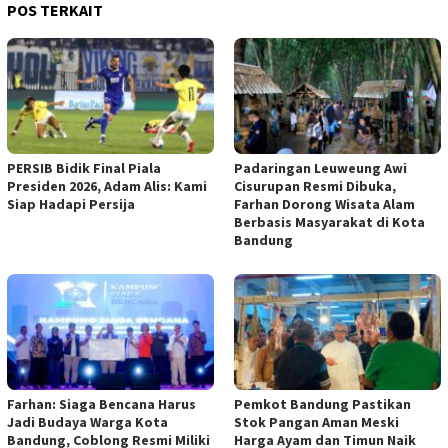
POS TERKAIT
PERSIB Bidik Final Piala
Padaringan Leuweung Awi
Presiden 2026, Adam Alis: Kami
Cisurupan Resmi Dibuka,
Siap Hadapi Persija
Farhan Dorong Wisata Alam
Berbasis Masyarakat di Kota
Bandung
Farhan: Siaga Bencana Harus
Pemkot Bandung Pastikan
Jadi Budaya Warga Kota
Stok Pangan Aman Meski
Bandung, Coblong Resmi Miliki
Harga Ayam dan Timun Naik