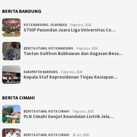
BERITA BANDUNG
KOTA BANDUNG
,
OLAHRAGA
9 Agustus, 2026
STKIP Pasundan Juara Liga Universitas Co…
BERITA UTAMA
,
KOTA BANDUNG
9 Agustus, 2026
Tantan Sulthon Bukhawan dan Gagasan Besa…
KABUPATEN BANDUNG
6 Agustus, 2026
Kepala Staf Kepresidenan Tinjau Kesiapan…
BERITA CIMAHI
BERITA UTAMA
,
KOTA CIMAHI
5 Agustus, 2026
PLN Cimahi Genjot Keandalan Listrik Jela…
BERITA UTAMA
,
KOTA CIMAHI
28 Juli, 2026