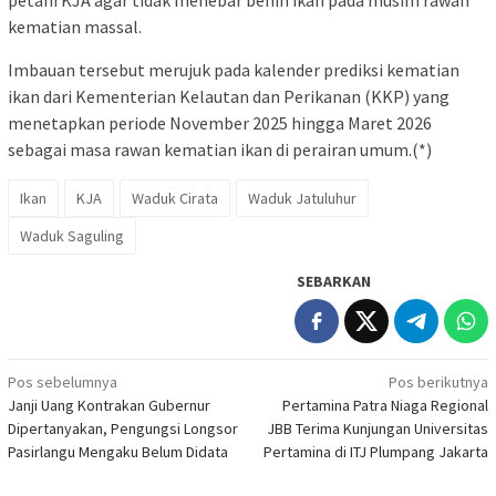
petani KJA agar tidak menebar benih ikan pada musim rawan
kematian massal.
Imbauan tersebut merujuk pada kalender prediksi kematian
ikan dari Kementerian Kelautan dan Perikanan (KKP) yang
menetapkan periode November 2025 hingga Maret 2026
sebagai masa rawan kematian ikan di perairan umum.(*)
Ikan
KJA
Waduk Cirata
Waduk Jatuluhur
Waduk Saguling
SEBARKAN
Navigasi
Pos sebelumnya
Pos berikutnya
Janji Uang Kontrakan Gubernur
Pertamina Patra Niaga Regional
pos
Dipertanyakan, Pengungsi Longsor
JBB Terima Kunjungan Universitas
Pasirlangu Mengaku Belum Didata
Pertamina di ITJ Plumpang Jakarta