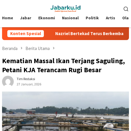
Loncat
Menu
ke
Mobile
konten
Home
Jabar
Ekonomi
Nasional
Politik
Artis
Ola
ilverstone
Konten Spesial
Nazriel Bertekad Terus Berkembang, Siap Bantu
Beranda
Berita Utama
Kematian Massal Ikan Terjang Saguling,
Petani KJA Terancam Rugi Besar
Tim Redaksi
27 Januari, 2026