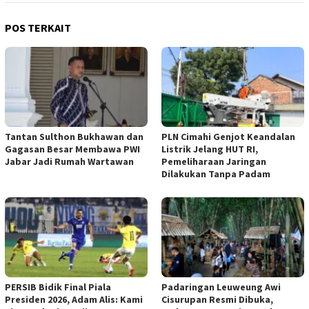
POS TERKAIT
Tantan Sulthon Bukhawan dan
PLN Cimahi Genjot Keandalan
Gagasan Besar Membawa PWI
Listrik Jelang HUT RI,
Jabar Jadi Rumah Wartawan
Pemeliharaan Jaringan
Dilakukan Tanpa Padam
PERSIB Bidik Final Piala
Padaringan Leuweung Awi
Presiden 2026, Adam Alis: Kami
Cisurupan Resmi Dibuka,