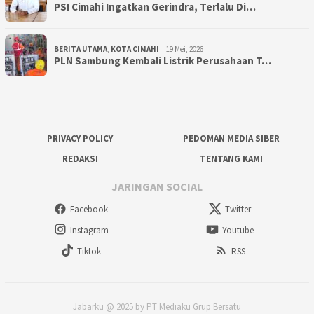
PSI Cimahi Ingatkan Gerindra, Terlalu Di…
BERITA UTAMA
,
KOTA CIMAHI
19 Mei, 2026
PLN Sambung Kembali Listrik Perusahaan T…
PRIVACY POLICY
PEDOMAN MEDIA SIBER
REDAKSI
TENTANG KAMI
JARINGAN SOCIAL
Facebook
Twitter
Instagram
Youtube
Tiktok
RSS
Jabarku @ 2025 by PT Mediaku Grup Bersatu