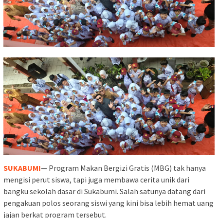
SUKABUMI
— Program Makan Bergizi Gratis (MBG) tak hanya
mengisi perut siswa, tapi juga membawa cerita unik dari
bangku sekolah dasar di Sukabumi. Salah satunya datang dari
pengakuan polos seorang siswi yang kini bisa lebih hemat uang
jajan berkat program tersebut.