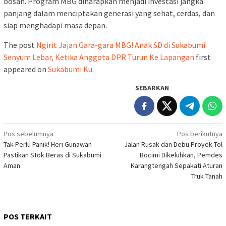
bosan. Program MBG diharapkan menjadi investasi jangka
panjang dalam menciptakan generasi yang sehat, cerdas, dan
siap menghadapi masa depan.
The post
Ngirit Jajan Gara-gara MBG! Anak SD di Sukabumi
Senyum Lebar, Ketika Anggota DPR Turun Ke Lapangan
first
appeared on
Sukabumi Ku
.
SEBARKAN
Navigasi
Pos sebelumnya
Pos berikutnya
Tak Perlu Panik! Heri Gunawan
Jalan Rusak dan Debu Proyek Tol
pos
Pastikan Stok Beras di Sukabumi
Bocimi Dikeluhkan, Pemdes
Aman
Karangtengah Sepakati Aturan
Truk Tanah
POS TERKAIT