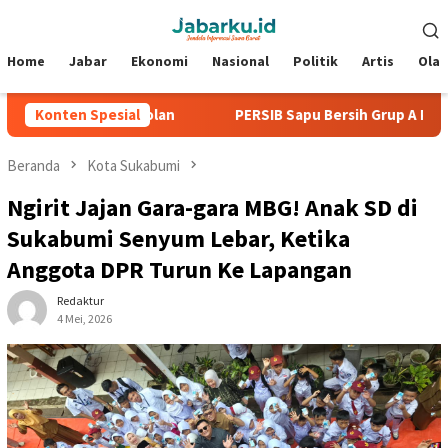
Loncat
Menu
ke
Mobile
konten
Home
Jabar
Ekonomi
Nasional
Politik
Artis
Ola
a Tanpa Kebobolan
Konten Spesial
PERSIB Sapu Bersih Grup A Piala Presid
Beranda
Kota Sukabumi
Ngirit Jajan Gara-gara MBG! Anak SD di
Sukabumi Senyum Lebar, Ketika
Anggota DPR Turun Ke Lapangan
Redaktur
4 Mei, 2026