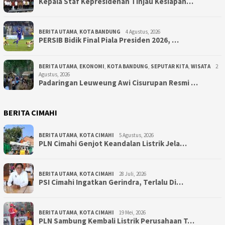
Kepala Staf Kepresidenan Tinjau Kesiapan…
BERITA UTAMA
,
KOTA BANDUNG
4 Agustus, 2026
PERSIB Bidik Final Piala Presiden 2026, …
BERITA UTAMA
,
EKONOMI
,
KOTA BANDUNG
,
SEPUTAR KITA
,
WISATA
2
Agustus, 2026
Padaringan Leuweung Awi Cisurupan Resmi …
BERITA CIMAHI
BERITA UTAMA
,
KOTA CIMAHI
5 Agustus, 2026
PLN Cimahi Genjot Keandalan Listrik Jela…
BERITA UTAMA
,
KOTA CIMAHI
28 Juli, 2026
PSI Cimahi Ingatkan Gerindra, Terlalu Di…
BERITA UTAMA
,
KOTA CIMAHI
19 Mei, 2026
PLN Sambung Kembali Listrik Perusahaan T…