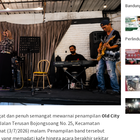
Bandun
Perlind
gat dan penuh semangat mewarnai penampilan
Old City
i Jalan Terusan Bojongsoang No. 25, Kecamatan
at (3/7/2026) malam. Penampilan band tersebut
 yang memadati kafe hingga acara berakhir sekitar