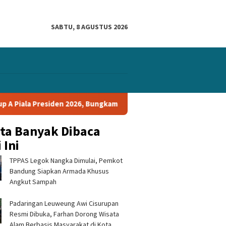
SABTU, 8 AGUSTUS 2026
Bungkam Tampines Rovers 1-0 dan Lolos ke Semifinal
PERS
ita Banyak Dibaca
 Ini
TPPAS Legok Nangka Dimulai, Pemkot
Bandung Siapkan Armada Khusus
Angkut Sampah
Padaringan Leuweung Awi Cisurupan
Resmi Dibuka, Farhan Dorong Wisata
Alam Berbasis Masyarakat di Kota