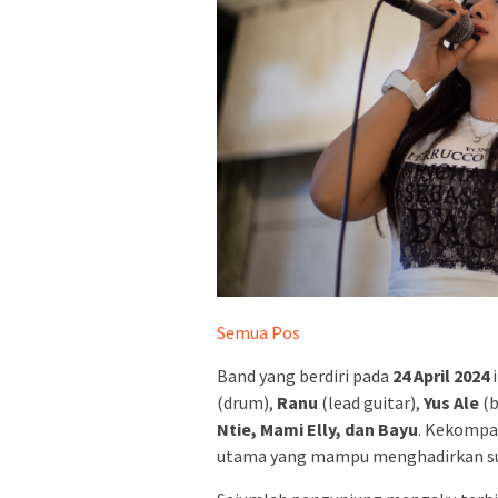
Semua Pos
Band yang berdiri pada
24 April 2024
i
(drum),
Ranu
(lead guitar),
Yus Ale
(b
Ntie, Mami Elly, dan Bayu
. Kekompak
utama yang mampu menghadirkan su