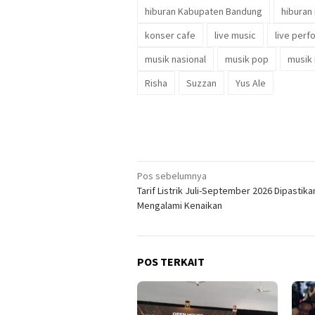
hiburan Kabupaten Bandung
hiburan
konser cafe
live music
live per
musik nasional
musik pop
musik 
Risha
Suzzan
Yus Ale
Navigasi
Pos sebelumnya
Tarif Listrik Juli-September 2026 Dipastika
pos
Mengalami Kenaikan
POS TERKAIT