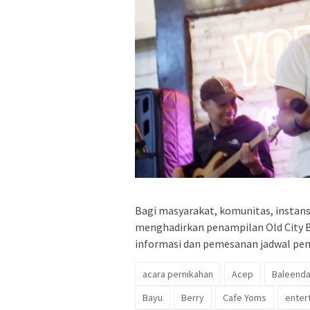
Bagi masyarakat, komunitas, instans
menghadirkan penampilan Old City
informasi dan pemesanan jadwal pe
acara pernikahan
Acep
Baleend
Bayu
Berry
Cafe Yoms
enter