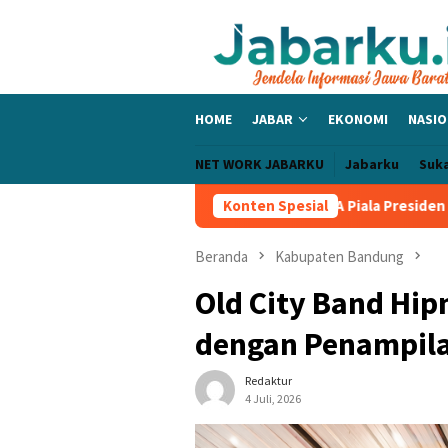
Loncat
ke
konten
HOME
JABAR
EKONOMI
NASIO
NET WORK JABARKU
Jabarku
Suk
RSIB Sapu Bersih Grup A Piala Presiden 2026, Tiga Laga Tanpa Ke
Konten Spesial
Beranda
Kabupaten Bandung
Old City Band Hip
dengan Penampila
Redaktur
4 Juli, 2026