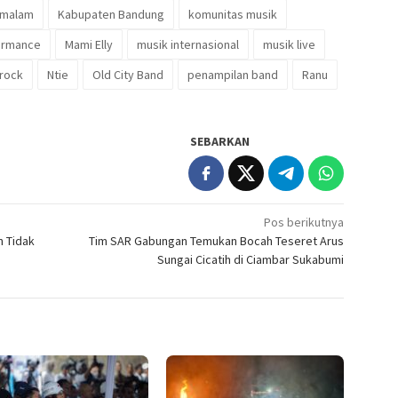
 malam
Kabupaten Bandung
komunitas musik
formance
Mami Elly
musik internasional
musik live
rock
Ntie
Old City Band
penampilan band
Ranu
SEBARKAN
Pos berikutnya
n Tidak
Tim SAR Gabungan Temukan Bocah Teseret Arus
Sungai Cicatih di Ciambar Sukabumi