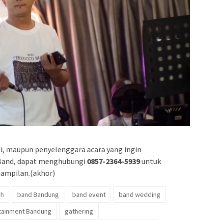
i, maupun penyelenggara acara yang ingin
 Band, dapat menghubungi
0857-2364-5939
untuk
nampilan.(akhor)
ah
band Bandung
band event
band wedding
tainment Bandung
gathering