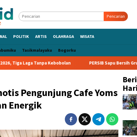
Pencarian
NAL
POLITIK
ARTIS
OLAHRAGA
WISATA
abumiku
Tasikmalayaku
Bogorku
bobolan
PERSIB Sapu Bersih Grup A Piala Presiden 2026, 
Ber
Hari
notis Pengunjung Cafe Yoms
n Energik