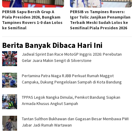
PERSIB Sapu Bersih Grup A
PERSIB vs Tampines Rovers:
Piala Presiden 2026, Bungkam
Igor Tolic Janjikan Penampilan
Tampines Rovers 1-0 dan Lolos
Terbaik Meski Sudah Lolos ke
ke Semifinal
Semifinal Piala Presiden 2026
Berita Banyak Dibaca Hari Ini
Jadwal Sprint Dan Race MotoGP Inggris 2026: Perebutan
Gelar Juara Makin Sengit di Silverstone
Pertamina Patra Niaga RJBB Perkuat Rumah Maggot
Campaka, Dukung Pengelolaan Sampah di Kota Bandung
TPPAS Legok Nangka Dimulai, Pemkot Bandung Siapkan
Armada Khusus Angkut Sampah
Tantan Sulthon Bukhawan dan Gagasan Besar Membawa PWI
Jabar Jadi Rumah Wartawan