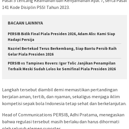
Pasal 5 tentang Keamanan dan Kenyamanan Ayat 7, serta Pasal
141 Kode Disiplin PSSI Tahun 2023.
BACAAN LAINNYA
PERSIB Bidik Final Piala Presiden 2026, Adam Alis: Kami Siap
Hadapi Persija
Nazriel Bertekad Terus Berkembang, Siap Bantu Persib Raih
Gelar Piala Presiden 2026
PERSIB vs Tampines Rovers: Igor Tolic Janjikan Penampilan
Terbaik Meski Sudah Lolos ke Semifinal Piala Presiden 2026
Langkah tersebut diambil demi memastikan pertandingan
berjalan aman, tertib, dan nyaman, sekaligus menjaga iklim
kompetisi sepak bola Indonesia tetap sehat dan berkelanjutan.
Head of Communications PERSIB, Adhi Pratama, menegaskan
bahwa regulasi tersebut masih berlaku dan harus dihormati
oleh seluruh elemen suporter.