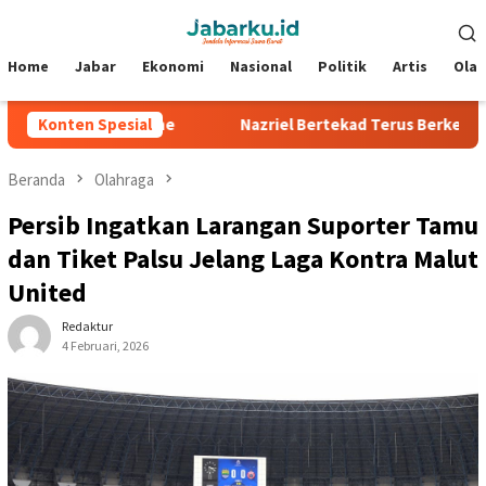
Loncat
Menu
ke
Mobile
konten
Home
Jabar
Ekonomi
Nasional
Politik
Artis
Ola
 di Silverstone
Konten Spesial
Nazriel Bertekad Terus Berkembang, Siap
Beranda
Olahraga
Persib Ingatkan Larangan Suporter Tamu
dan Tiket Palsu Jelang Laga Kontra Malut
United
Redaktur
4 Februari, 2026