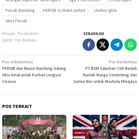
Persib Bandung
PERSIB vs Malut United
stadion gbla
tiket Persib
Penulis: Tim Redaksi
SEBARKAN
Editor: Tim Redaksi
Navigasi
Pos sebelumnya
Pos berikutnya
PERSIB dan Musisi Bandung Galang
PT BSM Salurkan CSR Bedah
pos
Aksi Amal untuk Korban Longsor
Rumah Warga Cimenteng dan
Cisarua
Sumur Bor untuk Mushola Minajaya
POS TERKAIT