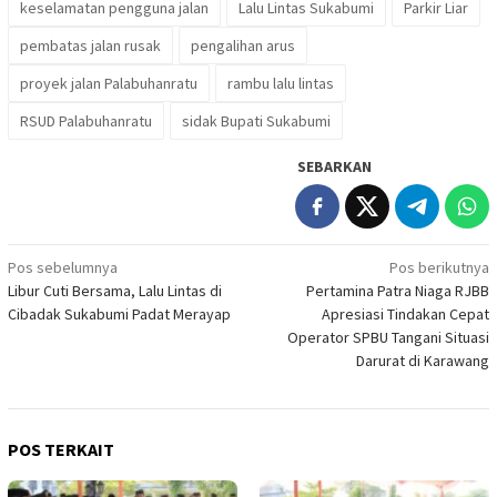
keselamatan pengguna jalan
Lalu Lintas Sukabumi
Parkir Liar
pembatas jalan rusak
pengalihan arus
proyek jalan Palabuhanratu
rambu lalu lintas
RSUD Palabuhanratu
sidak Bupati Sukabumi
SEBARKAN
Navigasi
Pos sebelumnya
Pos berikutnya
Libur Cuti Bersama, Lalu Lintas di
Pertamina Patra Niaga RJBB
pos
Cibadak Sukabumi Padat Merayap
Apresiasi Tindakan Cepat
Operator SPBU Tangani Situasi
Darurat di Karawang
POS TERKAIT