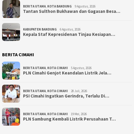
BERITA UTAMA
,
KOTA BANDUNG
9 Agustus, 2026
Tantan Sulthon Bukhawan dan Gagasan Besa…
KABUPATEN BANDUNG
6 Agustus, 2026
Kepala Staf Kepresidenan Tinjau Kesiapan…
BERITA CIMAHI
BERITA UTAMA
,
KOTA CIMAHI
5 Agustus, 2026
PLN Cimahi Genjot Keandalan Listrik Jela…
BERITA UTAMA
,
KOTA CIMAHI
28 Juli, 2026
PSI Cimahi Ingatkan Gerindra, Terlalu Di…
BERITA UTAMA
,
KOTA CIMAHI
19 Mei, 2026
PLN Sambung Kembali Listrik Perusahaan T…