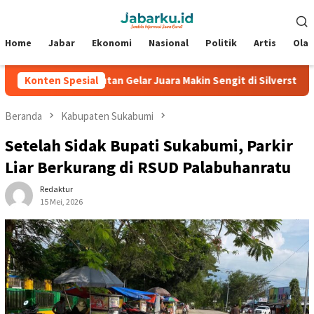
Loncat
Menu
ke
Mobile
konten
Home
Jabar
Ekonomi
Nasional
Politik
Artis
Ola
026: Perebutan Gelar Juara Makin Sengit di Silverstone
Konten Spesial
N
Beranda
Kabupaten Sukabumi
Setelah Sidak Bupati Sukabumi, Parkir
Liar Berkurang di RSUD Palabuhanratu
Redaktur
15 Mei, 2026