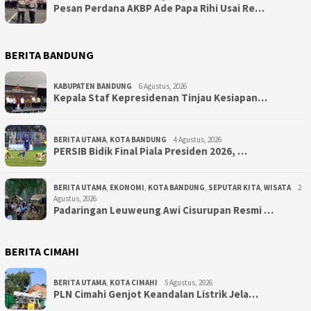
Pesan Perdana AKBP Ade Papa Rihi Usai Re…
BERITA BANDUNG
KABUPATEN BANDUNG
6 Agustus, 2026
Kepala Staf Kepresidenan Tinjau Kesiapan…
BERITA UTAMA
,
KOTA BANDUNG
4 Agustus, 2026
PERSIB Bidik Final Piala Presiden 2026, …
BERITA UTAMA
,
EKONOMI
,
KOTA BANDUNG
,
SEPUTAR KITA
,
WISATA
2
Agustus, 2026
Padaringan Leuweung Awi Cisurupan Resmi …
BERITA CIMAHI
BERITA UTAMA
,
KOTA CIMAHI
5 Agustus, 2026
PLN Cimahi Genjot Keandalan Listrik Jela…