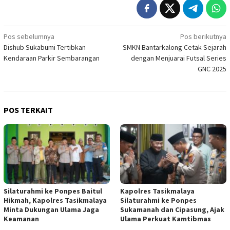
Navigasi
Pos sebelumnya
Pos berikutnya
Dishub Sukabumi Tertibkan
SMKN Bantarkalong Cetak Sejarah
pos
Kendaraan Parkir Sembarangan
dengan Menjuarai Futsal Series
GNC 2025
POS TERKAIT
Silaturahmi ke Ponpes Baitul
Kapolres Tasikmalaya
Hikmah, Kapolres Tasikmalaya
Silaturahmi ke Ponpes
Minta Dukungan Ulama Jaga
Sukamanah dan Cipasung, Ajak
Keamanan
Ulama Perkuat Kamtibmas