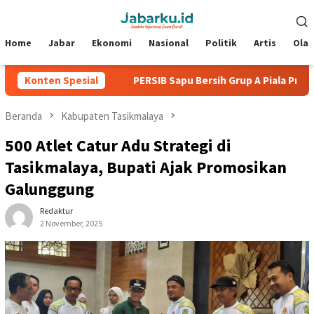
Loncat
Menu
ke
Mobile
konten
Home
Jabar
Ekonomi
Nasional
Politik
Artis
Ola
Kebobolan
Konten Spesial
PERSIB Sapu Bersih Grup A Piala Presiden 2026,
Beranda
Kabupaten Tasikmalaya
500 Atlet Catur Adu Strategi di
Tasikmalaya, Bupati Ajak Promosikan
Galunggung
Redaktur
2 November, 2025