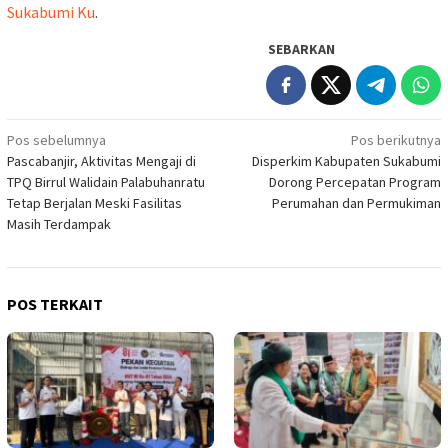
Sukabumi Ku
.
SEBARKAN
Navigasi
Pos sebelumnya
Pos berikutnya
Pascabanjir, Aktivitas Mengaji di
Disperkim Kabupaten Sukabumi
pos
TPQ Birrul Walidain Palabuhanratu
Dorong Percepatan Program
Tetap Berjalan Meski Fasilitas
Perumahan dan Permukiman
Masih Terdampak
POS TERKAIT