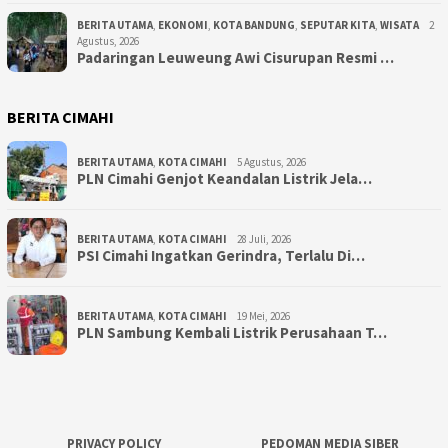
BERITA UTAMA
,
EKONOMI
,
KOTA BANDUNG
,
SEPUTAR KITA
,
WISATA
2
Agustus, 2026
Padaringan Leuweung Awi Cisurupan Resmi …
BERITA CIMAHI
BERITA UTAMA
,
KOTA CIMAHI
5 Agustus, 2026
PLN Cimahi Genjot Keandalan Listrik Jela…
BERITA UTAMA
,
KOTA CIMAHI
28 Juli, 2026
PSI Cimahi Ingatkan Gerindra, Terlalu Di…
BERITA UTAMA
,
KOTA CIMAHI
19 Mei, 2026
PLN Sambung Kembali Listrik Perusahaan T…
PRIVACY POLICY
PEDOMAN MEDIA SIBER