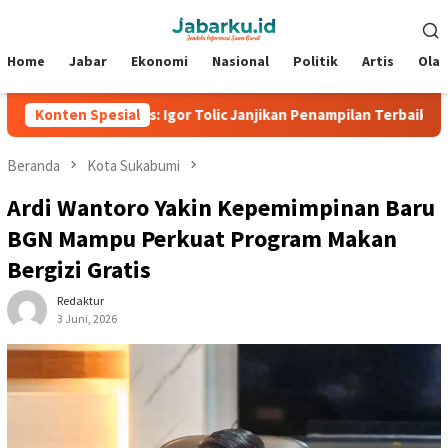
Loncat
Menu
ke
Mobile
konten
Home
Jabar
Ekonomi
Nasional
Politik
Artis
Ola
es Rovers: Igor Tolic Janjikan Penampilan Terbaik Meski Sudah Lo
Konten Spesial
Beranda
Kota Sukabumi
Ardi Wantoro Yakin Kepemimpinan Baru
BGN Mampu Perkuat Program Makan
Bergizi Gratis
Redaktur
3 Juni, 2026