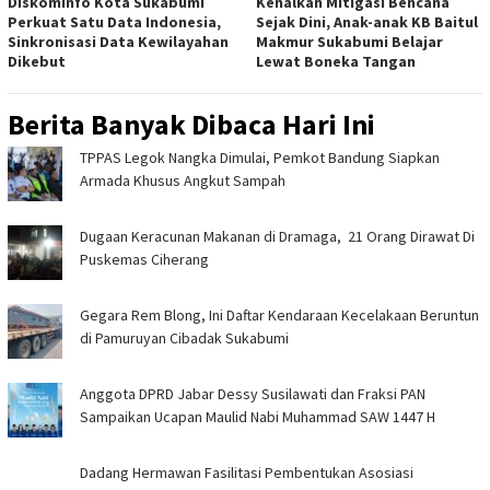
Diskominfo Kota Sukabumi
Kenalkan Mitigasi Bencana
Perkuat Satu Data Indonesia,
Sejak Dini, Anak-anak KB Baitul
Sinkronisasi Data Kewilayahan
Makmur Sukabumi Belajar
Dikebut
Lewat Boneka Tangan
Berita Banyak Dibaca Hari Ini
TPPAS Legok Nangka Dimulai, Pemkot Bandung Siapkan
Armada Khusus Angkut Sampah
‎Dugaan Keracunan Makanan di Dramaga, 21 Orang Dirawat Di
Puskemas Ciherang ‎
Gegara Rem Blong, Ini Daftar Kendaraan Kecelakaan Beruntun
di Pamuruyan Cibadak Sukabumi
Anggota DPRD Jabar Dessy Susilawati dan Fraksi PAN
Sampaikan Ucapan Maulid Nabi Muhammad SAW 1447 H
Dadang Hermawan Fasilitasi Pembentukan Asosiasi