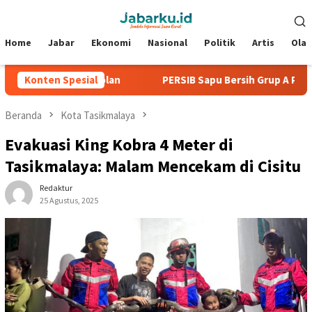
Loncat
Menu
ke
Mobile
konten
Home
Jabar
Ekonomi
Nasional
Politik
Artis
Ola
a Tanpa Kebobolan
Konten Spesial
PERSIB Sapu Bersih Grup A Piala Presi
Beranda
Kota Tasikmalaya
Evakuasi King Kobra 4 Meter di
Tasikmalaya: Malam Mencekam di Cisitu
Redaktur
25 Agustus, 2025