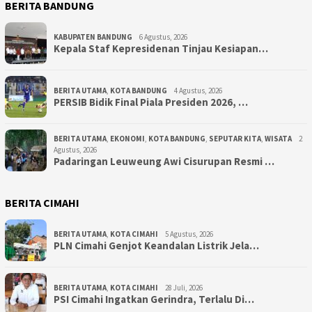
BERITA BANDUNG
KABUPATEN BANDUNG
6 Agustus, 2026
Kepala Staf Kepresidenan Tinjau Kesiapan…
BERITA UTAMA
,
KOTA BANDUNG
4 Agustus, 2026
PERSIB Bidik Final Piala Presiden 2026, …
BERITA UTAMA
,
EKONOMI
,
KOTA BANDUNG
,
SEPUTAR KITA
,
WISATA
2
Agustus, 2026
Padaringan Leuweung Awi Cisurupan Resmi …
BERITA CIMAHI
BERITA UTAMA
,
KOTA CIMAHI
5 Agustus, 2026
PLN Cimahi Genjot Keandalan Listrik Jela…
BERITA UTAMA
,
KOTA CIMAHI
28 Juli, 2026
PSI Cimahi Ingatkan Gerindra, Terlalu Di…