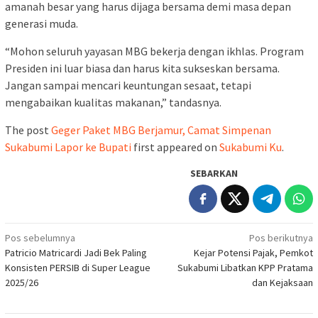
amanah besar yang harus dijaga bersama demi masa depan
generasi muda.
“Mohon seluruh yayasan MBG bekerja dengan ikhlas. Program
Presiden ini luar biasa dan harus kita sukseskan bersama.
Jangan sampai mencari keuntungan sesaat, tetapi
mengabaikan kualitas makanan,” tandasnya.
The post
Geger Paket MBG Berjamur, Camat Simpenan
Sukabumi Lapor ke Bupati
first appeared on
Sukabumi Ku
.
SEBARKAN
Navigasi
Pos sebelumnya
Pos berikutnya
Patricio Matricardi Jadi Bek Paling
Kejar Potensi Pajak, Pemkot
pos
Konsisten PERSIB di Super League
Sukabumi Libatkan KPP Pratama
2025/26
dan Kejaksaan