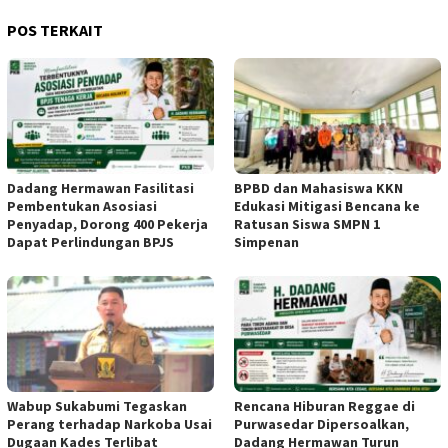
POS TERKAIT
Dadang Hermawan Fasilitasi
BPBD dan Mahasiswa KKN
Pembentukan Asosiasi
Edukasi Mitigasi Bencana ke
Penyadap, Dorong 400 Pekerja
Ratusan Siswa SMPN 1
Dapat Perlindungan BPJS
Simpenan
Wabup Sukabumi Tegaskan
Rencana Hiburan Reggae di
Perang terhadap Narkoba Usai
Purwasedar Dipersoalkan,
Dugaan Kades Terlibat
Dadang Hermawan Turun