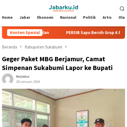
Loncat
Menu
ke
Mobile
konten
Home
Jabar
Ekonomi
Nasional
Politik
Artis
Ola
Tanpa Kebobolan
Konten Spesial
PERSIB Sapu Bersih Grup A Piala Preside
Beranda
Kabupaten Sukabumi
Geger Paket MBG Berjamur, Camat
Simpenan Sukabumi Lapor ke Bupati
Redaktur
28 Januari, 2026