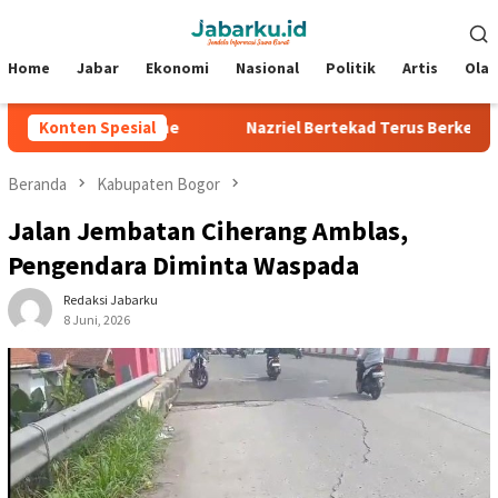
Loncat
Menu
ke
Mobile
konten
Home
Jabar
Ekonomi
Nasional
Politik
Artis
Ola
 di Silverstone
Konten Spesial
Nazriel Bertekad Terus Berkembang, Siap 
Beranda
Kabupaten Bogor
Jalan Jembatan Ciherang Amblas,
Pengendara Diminta Waspada ‎
Redaksi Jabarku
8 Juni, 2026