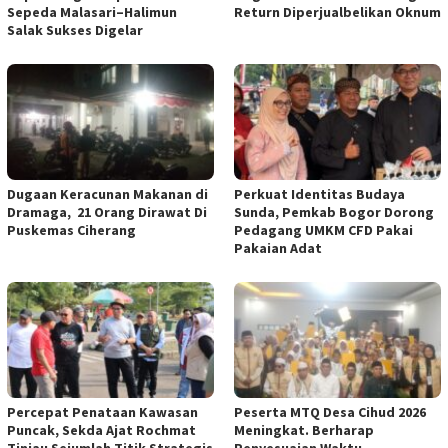
Sepeda Malasari–Halimun
Return Diperjualbelikan Oknum
Salak Sukses Digelar ‎
‎Dugaan Keracunan Makanan di
Perkuat Identitas Budaya
Dramaga, 21 Orang Dirawat Di
Sunda, Pemkab Bogor Dorong
Puskemas Ciherang ‎
Pedagang UMKM CFD Pakai
Pakaian Adat ‎
‎Percepat Penataan Kawasan
Peserta MTQ Desa Cihud 2026
Puncak, Sekda Ajat Rochmat
Meningkat. Berharap
Tinjau Sejumlah Titik Strategis
Penyesuaian Waktu