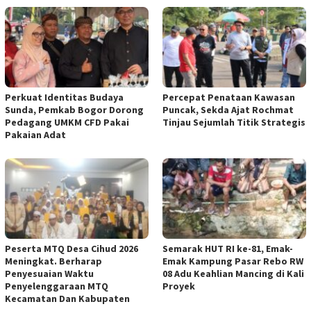
Perkuat Identitas Budaya
‎Percepat Penataan Kawasan
Sunda, Pemkab Bogor Dorong
Puncak, Sekda Ajat Rochmat
Pedagang UMKM CFD Pakai
Tinjau Sejumlah Titik Strategis
Pakaian Adat ‎
‎
Peserta MTQ Desa Cihud 2026
Semarak HUT RI ke-81, Emak-
Meningkat. Berharap
Emak Kampung Pasar Rebo RW
Penyesuaian Waktu
08 Adu Keahlian Mancing di Kali
Penyelenggaraan MTQ
Proyek ‎
Kecamatan Dan Kabupaten ‎