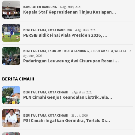
KABUPATEN BANDUNG
6 Agustus, 2026
Kepala Staf Kepresidenan Tinjau Kesiapan…
BERITA UTAMA
,
KOTA BANDUNG
4 Agustus, 2026
PERSIB Bidik Final Piala Presiden 2026, …
BERITA UTAMA
,
EKONOMI
,
KOTA BANDUNG
,
SEPUTAR KITA
,
WISATA
2
Agustus, 2026
Padaringan Leuweung Awi Cisurupan Resmi …
BERITA CIMAHI
BERITA UTAMA
,
KOTA CIMAHI
5 Agustus, 2026
PLN Cimahi Genjot Keandalan Listrik Jela…
BERITA UTAMA
,
KOTA CIMAHI
28 Juli, 2026
PSI Cimahi Ingatkan Gerindra, Terlalu Di…