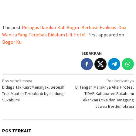
The post
‎Petugas Damkar Kab Bogor Berhasil Evakuasi Dua
Wanita Yang Terjebak Didalam Lift Hotel ‎
first appeared on
Bogor Ku
.
SEBARKAN
Navigasi
Pos sebelumnya
Pos berikutnya
Diduga Tak Kuat Menanjak, Sebuah
Di Tengah Maraknya Aksi Protes,
pos
Truk Muatan Terbalik di Nyalindung
TIDAR Kabupaten Sukabumi
Sukabumi
Tekankan Etika dan Tanggung
Jawab Berdemokrasi
POS TERKAIT