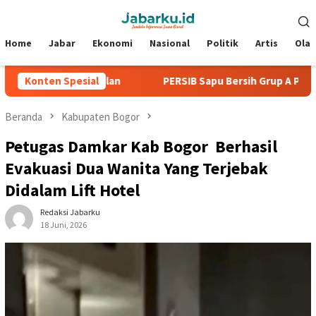
Loncat
Menu
ke
Mobile
konten
Home
Jabar
Ekonomi
Nasional
Politik
Artis
Ola
anpa Kebobolan
Konten Spesial
PERSIB Sapu Bersih Grup A Piala Presiden 
Beranda
Kabupaten Bogor
‎Petugas Damkar Kab Bogor Berhasil
Evakuasi Dua Wanita Yang Terjebak
Didalam Lift Hotel ‎
Redaksi Jabarku
18 Juni, 2026