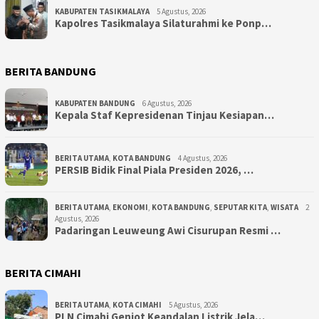
KABUPATEN TASIKMALAYA
5 Agustus, 2026
Kapolres Tasikmalaya Silaturahmi ke Ponp…
BERITA BANDUNG
KABUPATEN BANDUNG
6 Agustus, 2026
Kepala Staf Kepresidenan Tinjau Kesiapan…
BERITA UTAMA
,
KOTA BANDUNG
4 Agustus, 2026
PERSIB Bidik Final Piala Presiden 2026, …
BERITA UTAMA
,
EKONOMI
,
KOTA BANDUNG
,
SEPUTAR KITA
,
WISATA
2
Agustus, 2026
Padaringan Leuweung Awi Cisurupan Resmi …
BERITA CIMAHI
BERITA UTAMA
,
KOTA CIMAHI
5 Agustus, 2026
PLN Cimahi Genjot Keandalan Listrik Jela…