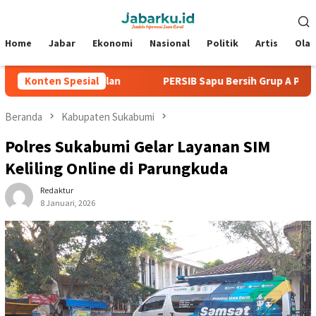
Loncat
Menu
ke
Mobile
konten
Home
Jabar
Ekonomi
Nasional
Politik
Artis
Ola
 Tanpa Kebobolan
Konten Spesial
PERSIB Sapu Bersih Grup A Piala Preside
Beranda
Kabupaten Sukabumi
Polres Sukabumi Gelar Layanan SIM
Keliling Online di Parungkuda
Redaktur
8 Januari, 2026