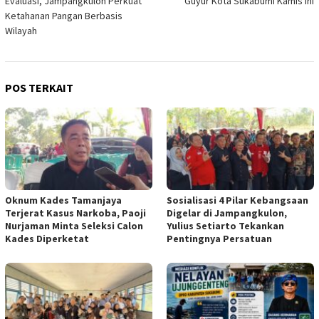
Evaluasi, Jampangkulon Perkuat
Guyur Kota Sukabumi Kamis Ini
Ketahanan Pangan Berbasis
Wilayah
POS TERKAIT
Oknum Kades Tamanjaya
Sosialisasi 4 Pilar Kebangsaan
Terjerat Kasus Narkoba, Paoji
Digelar di Jampangkulon,
Nurjaman Minta Seleksi Calon
Yulius Setiarto Tekankan
Kades Diperketat
Pentingnya Persatuan