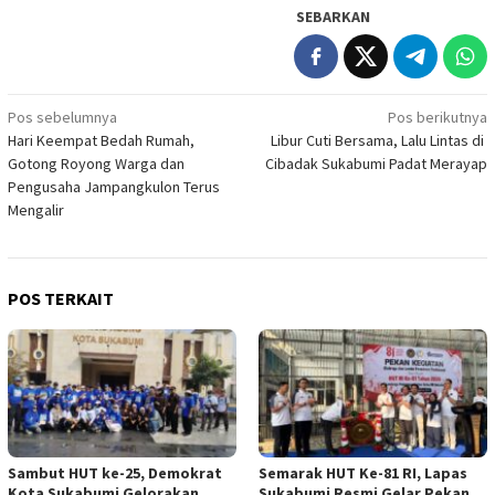
SEBARKAN
Navigasi
Pos sebelumnya
Pos berikutnya
Hari Keempat Bedah Rumah,
Libur Cuti Bersama, Lalu Lintas di
pos
Gotong Royong Warga dan
Cibadak Sukabumi Padat Merayap
Pengusaha Jampangkulon Terus
Mengalir
POS TERKAIT
Sambut HUT ke-25, Demokrat
Semarak HUT Ke-81 RI, Lapas
Kota Sukabumi Gelorakan
Sukabumi Resmi Gelar Pekan