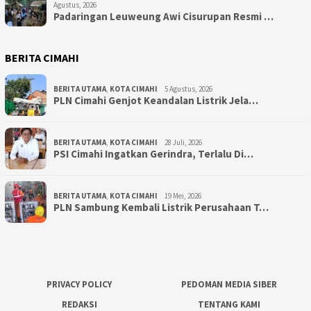
Agustus, 2026
Padaringan Leuweung Awi Cisurupan Resmi …
BERITA CIMAHI
BERITA UTAMA
,
KOTA CIMAHI
5 Agustus, 2026
PLN Cimahi Genjot Keandalan Listrik Jela…
BERITA UTAMA
,
KOTA CIMAHI
28 Juli, 2026
PSI Cimahi Ingatkan Gerindra, Terlalu Di…
BERITA UTAMA
,
KOTA CIMAHI
19 Mei, 2026
PLN Sambung Kembali Listrik Perusahaan T…
PRIVACY POLICY
PEDOMAN MEDIA SIBER
REDAKSI
TENTANG KAMI