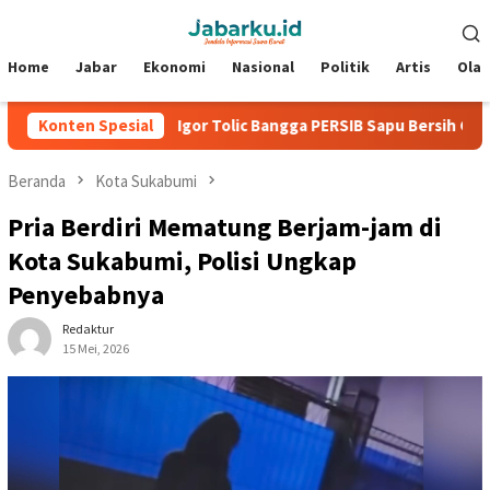
Loncat
Menu
ke
Mobile
konten
Home
Jabar
Ekonomi
Nasional
Politik
Artis
Ola
en 2026
Konten Spesial
Igor Tolic Bangga PERSIB Sapu Bersih Grup A Pial
Beranda
Kota Sukabumi
Pria Berdiri Mematung Berjam-jam di
Kota Sukabumi, Polisi Ungkap
Penyebabnya
Redaktur
15 Mei, 2026