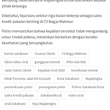
pihak keluarga.
Diketahui, Yaya baru sekitar tiga bulan bekerja sebagai sales
kredit pakaian keliling di CV Bagja Makmur.
Polisi memastikan bahwa kejadian tersebut tidak mengandung
unsur tindak pidana, melainkan berkaitan dengan kondisi
kesehatan yang bersangkutan.
berita sukabumi
Cisarua Cikole
CV Bagja Makmur
fakta video viral
gangguan mental
IPDA Ade Ruli
Jalan Samsi Cikole
kejadian viral 2026
kesehatan mental
Klinik Permata Jalan RA Kosasih
Kota Sukabumi
Majalengka
pemeriksaan polisi
penanganan polisi
Polres Sukabumi Kota
sales kredit pakaian
Sukabumiku.id
video viral
viral Sukabumi
Yaya Majalengka