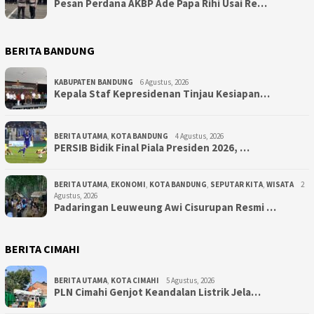
Pesan Perdana AKBP Ade Papa Rihi Usai Re…
BERITA BANDUNG
KABUPATEN BANDUNG
6 Agustus, 2026
Kepala Staf Kepresidenan Tinjau Kesiapan…
BERITA UTAMA
,
KOTA BANDUNG
4 Agustus, 2026
PERSIB Bidik Final Piala Presiden 2026, …
BERITA UTAMA
,
EKONOMI
,
KOTA BANDUNG
,
SEPUTAR KITA
,
WISATA
2
Agustus, 2026
Padaringan Leuweung Awi Cisurupan Resmi …
BERITA CIMAHI
BERITA UTAMA
,
KOTA CIMAHI
5 Agustus, 2026
PLN Cimahi Genjot Keandalan Listrik Jela…