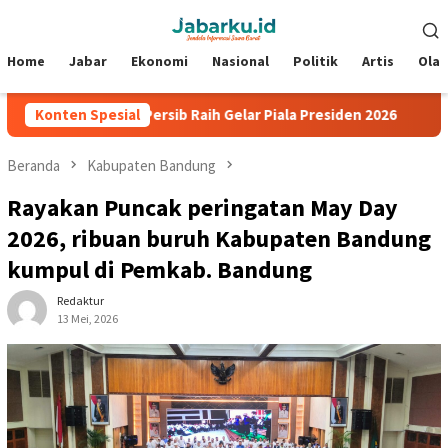
Loncat
Menu
ke
Mobile
konten
Home
Jabar
Ekonomi
Nasional
Politik
Artis
Ola
 Bantu Persib Raih Gelar Piala Presiden 2026
Konten Spesial
Igor Tolic 
Beranda
Kabupaten Bandung
Rayakan Puncak peringatan May Day
2026, ribuan buruh Kabupaten Bandung
kumpul di Pemkab. Bandung
Redaktur
13 Mei, 2026