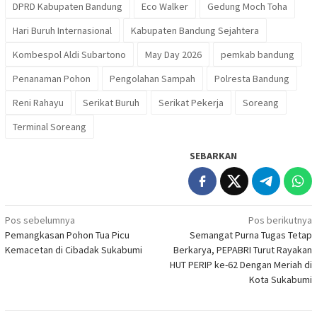
DPRD Kabupaten Bandung
Eco Walker
Gedung Moch Toha
Hari Buruh Internasional
Kabupaten Bandung Sejahtera
Kombespol Aldi Subartono
May Day 2026
pemkab bandung
Penanaman Pohon
Pengolahan Sampah
Polresta Bandung
Reni Rahayu
Serikat Buruh
Serikat Pekerja
Soreang
Terminal Soreang
SEBARKAN
Navigasi
Pos sebelumnya
Pos berikutnya
Pemangkasan Pohon Tua Picu
Semangat Purna Tugas Tetap
pos
Kemacetan di Cibadak Sukabumi
Berkarya, PEPABRI Turut Rayakan
HUT PERIP ke-62 Dengan Meriah di
Kota Sukabumi