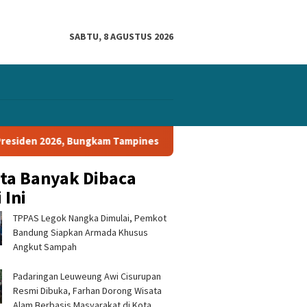
SABTU, 8 AGUSTUS 2026
en 2026, Bungkam Tampines Rovers 1-0 dan Lolos ke Semifinal
ita Banyak Dibaca
 Ini
TPPAS Legok Nangka Dimulai, Pemkot
Bandung Siapkan Armada Khusus
Angkut Sampah
Padaringan Leuweung Awi Cisurupan
ina Patra Niaga
Pertamina Patra Niaga RJBB
Pengusa
Resmi Dibuka, Farhan Dorong Wisata
al JBB Raih Gold TJSL
Perkuat Rumah Maggot
di Bogo
Awards 2026, Ubah
Campaka, Dukung
Return 
Alam Berbasis Masyarakat di Kota