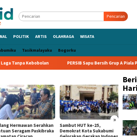
Pencarian
NAL
POLITIK
ARTIS
OLAHRAGA
WISATA
abumiku
Tasikmalayaku
Bogorku
a Tanpa Kebobolan
PERSIB Sapu Bersih Grup A Piala Presid
Ber
Hari
»
ng Hermawan Serahkan
Sambut HUT ke-25,
Pertam
uan Seragam Paskibraka
Demokrat Kota Sukabumi
Region
matan Ciracap
Gelorakan Gerakan Indonesia
& CSR 