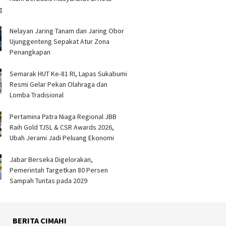
 Jadi Peluang Ekonomi
Pengelolaan Sampah di Kota
Oknum
g
Bandung
Nelayan Jaring Tanam dan Jaring Obor
Ujunggenteng Sepakat Atur Zona
Penangkapan
Semarak HUT Ke-81 RI, Lapas Sukabumi
Resmi Gelar Pekan Olahraga dan
Lomba Tradisional
Pertamina Patra Niaga Regional JBB
Raih Gold TJSL & CSR Awards 2026,
Ubah Jerami Jadi Peluang Ekonomi
Jabar Berseka Digelorakan,
Pemerintah Targetkan 80 Persen
Sampah Tuntas pada 2029
BERITA CIMAHI