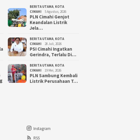
BERITA UTAMA
,
KOTA
CIMAHI
5 Agustus, 2026
PLN Cimahi Genjot
Keandalan Listrik
Jela…
BERITA UTAMA
,
KOTA
CIMAHI
28 Juli, 2026
la
PSI Cimahi Ingatkan
Gerindra, Terlalu Di…
BERITA UTAMA
,
KOTA
CIMAHI
19 Mei, 2026
PLN Sambung Kembali
6
g
Listrik Perusahaan T…
Instagram
RSS