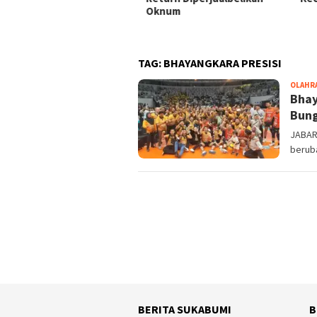
gelolaan Sampah di Kota
Oknum
ndung
TAG:
BHAYANGKARA PRESISI
OLAHR
Bhay
Bung
JABARK
berub
BERITA SUKABUMI
B