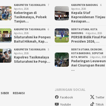
KABUPATEN TASIKMALAYA
7
KABUPATEN BANDUNG
6
Agustus, 2026
Agustus, 2026
Kekeringan di
Kepala Staf
Tasikmalaya, Polsek
Kepresidenan Tinjau
Tanjun…
Kesiapan…
KABUPATEN TASIKMALAYA
6
BERITA UTAMA
,
KOTA
Agustus, 2026
BANDUNG
4 Agustus, 2026
Silaturahmi ke Ponpes
PERSIB Bidik Final Pia
Baitul Hikmah, Kap…
Presiden 2026, …
KABUPATEN TASIKMALAYA
5
BERITA UTAMA
,
EKONOMI
,
Agustus, 2026
KOTA BANDUNG
,
SEPUTAR
Kapolres Tasikmalaya
KITA
,
WISATA
2 Agustus, 202
Padaringan Leuweun
Silaturahmi ke Ponp…
Awi Cisurupan Resmi
…
JARINGAN SOCIAL
 SIBER
REDAKSI
Facebook
Twitter
Youtube
Tiktok