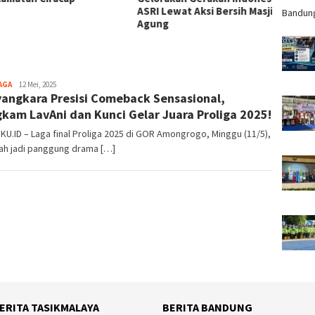
ASRI Lewat Aksi Bersih Masjid
Jerami
Bandun
Agung
AGA
redaktur
12 Mei, 2025
angkara Presisi Comeback Sensasional,
kam LavAni dan Kunci Gelar Juara Proliga 2025!
U.ID – Laga final Proliga 2025 di GOR Amongrogo, Minggu (11/5),
ah jadi panggung drama […]
ERITA TASIKMALAYA
BERITA BANDUNG