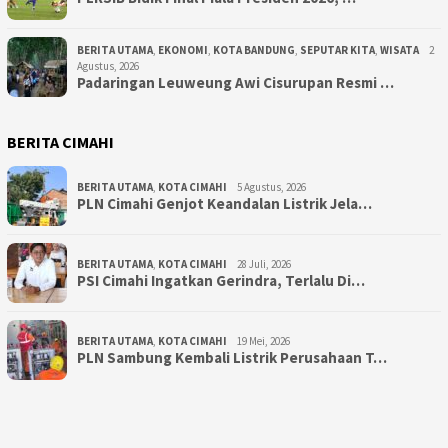
BERITA UTAMA
,
EKONOMI
,
KOTA BANDUNG
,
SEPUTAR KITA
,
WISATA
2
Agustus, 2026
Padaringan Leuweung Awi Cisurupan Resmi …
BERITA CIMAHI
BERITA UTAMA
,
KOTA CIMAHI
5 Agustus, 2026
PLN Cimahi Genjot Keandalan Listrik Jela…
BERITA UTAMA
,
KOTA CIMAHI
28 Juli, 2026
PSI Cimahi Ingatkan Gerindra, Terlalu Di…
BERITA UTAMA
,
KOTA CIMAHI
19 Mei, 2026
PLN Sambung Kembali Listrik Perusahaan T…