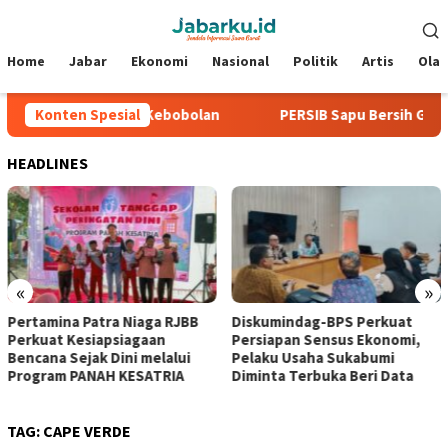
Loncat
Menu
ke
Mobile
konten
Home
Jabar
Ekonomi
Nasional
Politik
Artis
Ola
6, Tiga Laga Tanpa Kebobolan
Konten Spesial
PERSIB Sapu Bersih Grup A 
HEADLINES
«
»
Pertamina Patra Niaga RJBB
Diskumindag-BPS Perkuat
Perkuat Kesiapsiagaan
Persiapan Sensus Ekonomi,
Bencana Sejak Dini melalui
Pelaku Usaha Sukabumi
Program PANAH KESATRIA
Diminta Terbuka Beri Data
TAG:
CAPE VERDE