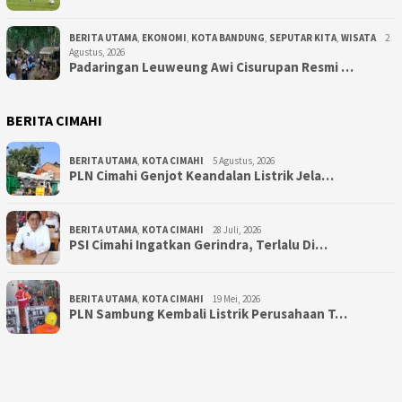
BERITA UTAMA
,
EKONOMI
,
KOTA BANDUNG
,
SEPUTAR KITA
,
WISATA
2
Agustus, 2026
Padaringan Leuweung Awi Cisurupan Resmi …
BERITA CIMAHI
BERITA UTAMA
,
KOTA CIMAHI
5 Agustus, 2026
PLN Cimahi Genjot Keandalan Listrik Jela…
BERITA UTAMA
,
KOTA CIMAHI
28 Juli, 2026
PSI Cimahi Ingatkan Gerindra, Terlalu Di…
BERITA UTAMA
,
KOTA CIMAHI
19 Mei, 2026
PLN Sambung Kembali Listrik Perusahaan T…