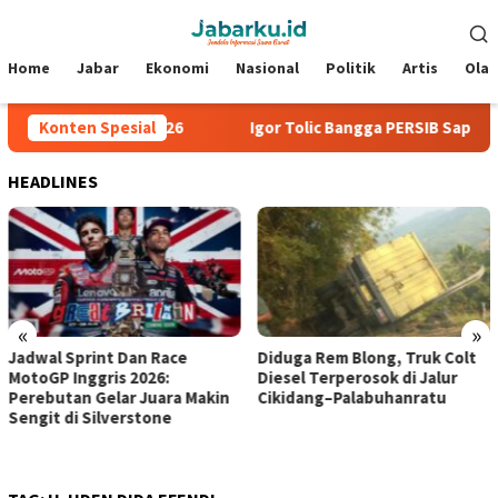
Loncat
Menu
ke
Mobile
konten
Home
Jabar
Ekonomi
Nasional
Politik
Artis
Ola
 Piala Presiden 2026
Konten Spesial
Igor Tolic Bangga PERSIB Sapu Bersi
HEADLINES
«
»
Jadwal Sprint Dan Race
Diduga Rem Blong, Truk Colt
MotoGP Inggris 2026:
Diesel Terperosok di Jalur
Perebutan Gelar Juara Makin
Cikidang–Palabuhanratu
Sengit di Silverstone