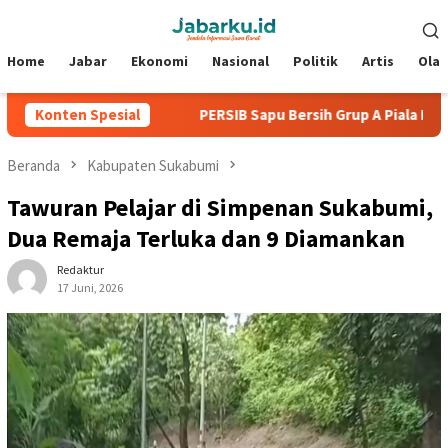
Loncat
Menu
ke
Mobile
konten
Home
Jabar
Ekonomi
Nasional
Politik
Artis
Ola
pa Kebobolan
Konten Spesial
PERSIB Sapu Bersih Grup A Piala Presiden 20
Beranda
Kabupaten Sukabumi
Tawuran Pelajar di Simpenan Sukabumi,
Dua Remaja Terluka dan 9 Diamankan
Redaktur
17 Juni, 2026