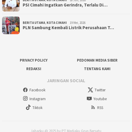
BERITA UTAMA
,
KOTA CIMAHI
28 Juli, 2026
PSI Cimahi Ingatkan Gerindra, Terlalu Di…
BERITA UTAMA
,
KOTA CIMAHI
19 Mei, 2026
PLN Sambung Kembali Listrik Perusahaan T…
PRIVACY POLICY
PEDOMAN MEDIA SIBER
REDAKSI
TENTANG KAMI
JARINGAN SOCIAL
Facebook
Twitter
Instagram
Youtube
Tiktok
RSS
Jabarku @ 2025 by PT Mediaku Grup Bersatu