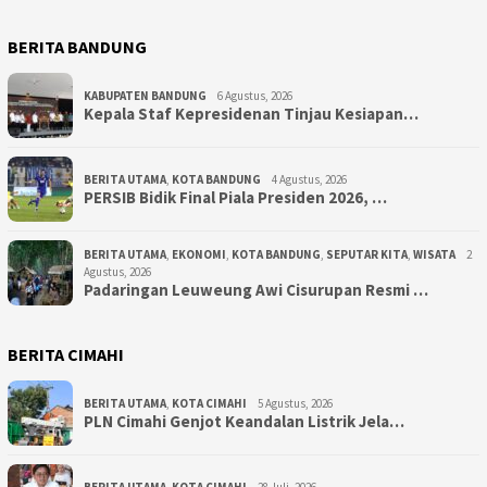
BERITA BANDUNG
KABUPATEN BANDUNG
6 Agustus, 2026
Kepala Staf Kepresidenan Tinjau Kesiapan…
BERITA UTAMA
,
KOTA BANDUNG
4 Agustus, 2026
PERSIB Bidik Final Piala Presiden 2026, …
BERITA UTAMA
,
EKONOMI
,
KOTA BANDUNG
,
SEPUTAR KITA
,
WISATA
2
Agustus, 2026
Padaringan Leuweung Awi Cisurupan Resmi …
BERITA CIMAHI
BERITA UTAMA
,
KOTA CIMAHI
5 Agustus, 2026
PLN Cimahi Genjot Keandalan Listrik Jela…