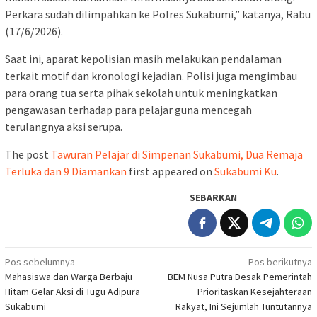
Perkara sudah dilimpahkan ke Polres Sukabumi,” katanya, Rabu
(17/6/2026).
Saat ini, aparat kepolisian masih melakukan pendalaman
terkait motif dan kronologi kejadian. Polisi juga mengimbau
para orang tua serta pihak sekolah untuk meningkatkan
pengawasan terhadap para pelajar guna mencegah
terulangnya aksi serupa.
The post
Tawuran Pelajar di Simpenan Sukabumi, Dua Remaja
Terluka dan 9 Diamankan
first appeared on
Sukabumi Ku
.
SEBARKAN
Navigasi
Pos sebelumnya
Pos berikutnya
Mahasiswa dan Warga Berbaju
BEM Nusa Putra Desak Pemerintah
pos
Hitam Gelar Aksi di Tugu Adipura
Prioritaskan Kesejahteraan
Sukabumi
Rakyat, Ini Sejumlah Tuntutannya