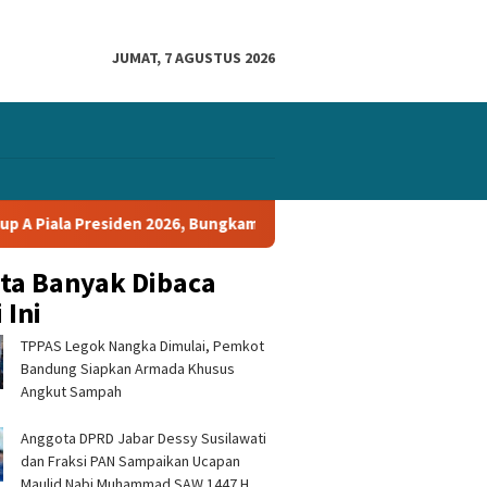
JUMAT, 7 AGUSTUS 2026
den 2026, Bungkam Tampines Rovers 1-0 dan Lolos ke Semifinal
ita Banyak Dibaca
 Ini
TPPAS Legok Nangka Dimulai, Pemkot
Bandung Siapkan Armada Khusus
Angkut Sampah
Anggota DPRD Jabar Dessy Susilawati
dan Fraksi PAN Sampaikan Ucapan
Maulid Nabi Muhammad SAW 1447 H