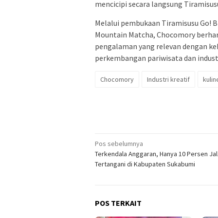
mencicipi secara langsung Tiramisu
Melalui pembukaan Tiramisusu Go! B
Mountain Matcha, Chocomory berhara
pengalaman yang relevan dengan keb
perkembangan pariwisata dan industri
Chocomory
Industri kreatif
kulin
Navigasi
Pos sebelumnya
Terkendala Anggaran, Hanya 10 Persen Ja
pos
Tertangani di Kabupaten Sukabumi
POS TERKAIT