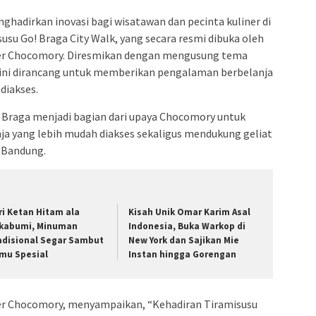
hadirkan inovasi bagi wisatawan dan pecinta kuliner di
u Go! Braga City Walk, yang secara resmi dibuka oleh
icer Chocomory. Diresmikan dengan mengusung tema
 ini dirancang untuk memberikan pengalaman berbelanja
diakses.
n Braga menjadi bagian dari upaya Chocomory untuk
 yang lebih mudah diakses sekaligus mendukung geliat
 Bandung.
ri Ketan Hitam ala
Kisah Unik Omar Karim Asal
kabumi, Minuman
Indonesia, Buka Warkop di
adisional Segar Sambut
New York dan Sajikan Mie
mu Spesial
Instan hingga Gorengan
icer Chocomory, menyampaikan, “Kehadiran Tiramisusu