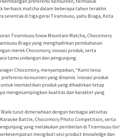
erkembangan preferensi konsumen, termasuk
 berbasis matcha dalam beberapa tahun terakhir.
a serentak di tiga gerai Tiramisusu, yaitu Braga, Kota
ncuran Tiramisusu Snow Mountain Matcha, Chocomory
Tiramisusu Braga yang menghadirkan pembahasan
gan merek Chocomory, inovasi produk, serta
para tamu undangan dan pengunjung.
 Manager Chocomory, menyampaikan, “Kami terus
referensi konsumen yang dinamis. Inovasi produk
n untuk memastikan produk yang dihadirkan tetap
npa mengesampingkan kualitas dan karakter yang
 Walk turut dimeriahkan dengan berbagai aktivitas
e Karaoke Battle, Chocomory Photo Competition, serta
engunjung yang melakukan pembelian di Tiramisusu Go!
a berkesempatan mengikuti sesi product knowledge dan