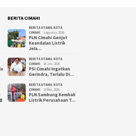
BERITA CIMAHI
BERITA UTAMA
,
KOTA
CIMAHI
5 Agustus, 2026
PLN Cimahi Genjot
Keandalan Listrik
Jela…
BERITA UTAMA
,
KOTA
CIMAHI
28 Juli, 2026
la
PSI Cimahi Ingatkan
Gerindra, Terlalu Di…
BERITA UTAMA
,
KOTA
CIMAHI
19 Mei, 2026
PLN Sambung Kembali
6
g
Listrik Perusahaan T…