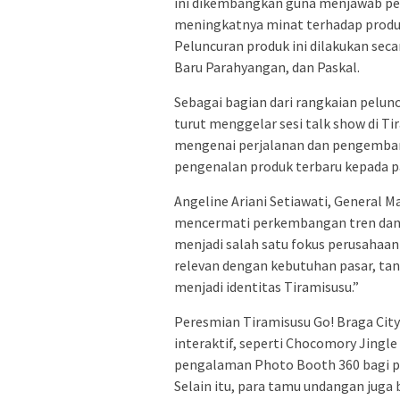
ini dikembangkan guna menjawab p
meningkatnya minat terhadap produk
Peluncuran produk ini dilakukan secar
Baru Parahyangan, dan Paskal.
Sebagai bagian dari rangkaian pelu
turut menggelar sesi talk show di 
mengenai perjalanan dan pengemban
pengenalan produk terbaru kepada 
Angeline Ariani Setiawati, General
mencermati perkembangan tren dan p
menjadi salah satu fokus perusahaa
relevan dengan kebutuhan pasar, ta
menjadi identitas Tiramisusu.”
Peresmian Tiramisusu Go! Braga City
interaktif, seperti Chocomory Jingl
pengalaman Photo Booth 360 bagi p
Selain itu, para tamu undangan jug