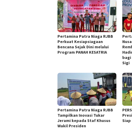
Pertamina Patra Niaga RJBB
Pert
Perkuat Kesiapsiagaan
Nusa
Bencana Sejak Dini melalui
Remb
Program PANAH KESATRIA
Hadi
bagi
Sigi
Pertamina Patra Niaga RJBB
PERSI
Tampilkan Inovasi Tukar
Pres
Jerami kepada Staf Khusus
Siap
Wakil Presiden