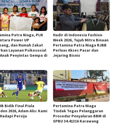
amina Patra Niaga, PLN
Hadir di Indonesia Fashion
ntara Power UP
Week 2026, Tujuh Mitra Binaan
ang, dan Rumah Zakat
Pertamina Patra Niaga RJBB
rkan Layanan Psikososial
Perluas Akses Pasar dan
 Anak Penyintas Gempa di
Jejaring Bisnis
B Bidik Final Piala
Pertamina Patra Niaga
iden 2026, Adam Alis: Kami
Tindak Tegas Pelanggaran
 Hadapi Persija
Prosedur Penyaluran BBM di
SPBU 34.41316 Karawang