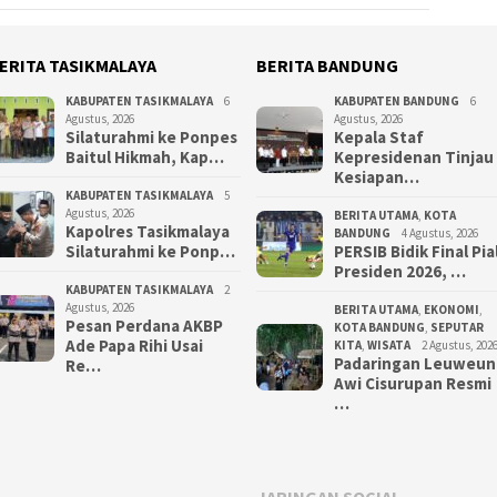
ERITA TASIKMALAYA
BERITA BANDUNG
KABUPATEN TASIKMALAYA
6
KABUPATEN BANDUNG
6
Agustus, 2026
Agustus, 2026
Silaturahmi ke Ponpes
Kepala Staf
Baitul Hikmah, Kap…
Kepresidenan Tinjau
Kesiapan…
KABUPATEN TASIKMALAYA
5
Agustus, 2026
BERITA UTAMA
,
KOTA
Kapolres Tasikmalaya
BANDUNG
4 Agustus, 2026
Silaturahmi ke Ponp…
PERSIB Bidik Final Pia
Presiden 2026, …
KABUPATEN TASIKMALAYA
2
Agustus, 2026
BERITA UTAMA
,
EKONOMI
,
Pesan Perdana AKBP
KOTA BANDUNG
,
SEPUTAR
Ade Papa Rihi Usai
KITA
,
WISATA
2 Agustus, 202
Padaringan Leuweun
Re…
Awi Cisurupan Resmi
…