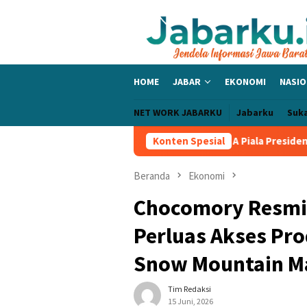
Loncat
ke
konten
HOME
JABAR
EKONOMI
NASIO
NET WORK JABARKU
Jabarku
Suk
c Bangga PERSIB Sapu Bersih Grup A Piala Presiden 2026, Tiga La
Konten Spesial
Beranda
Ekonomi
Chocomory Resmik
Perluas Akses Pro
Snow Mountain M
Tim Redaksi
15 Juni, 2026