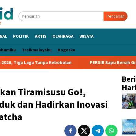
Pencarian
NAL
POLITIK
ARTIS
OLAHRAGA
WISATA
abumiku
Tasikmalayaku
Bogorku
ga Tanpa Kebobolan
PERSIB Sapu Bersih Grup A Piala Presi
Ber
Hari
an Tiramisusu Go!,
duk dan Hadirkan Inovasi
atcha