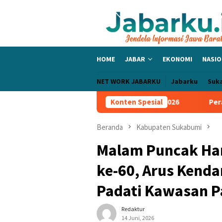
Loncat
ke
konten
HOME
JABAR
EKONOMI
NASIO
NET WORK JABARKU
Jabarku
Suk
s ke Semifinal Piala Presiden 2026
Konten Spesial
Peralta Tegaskan Tak 
Beranda
Kabupaten Sukabumi
Malam Puncak Har
ke-60, Arus Kenda
Padati Kawasan P
Redaktur
14 Juni, 2026