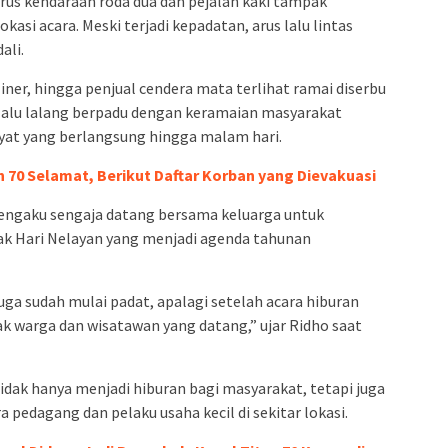
rus kendaraan roda dua dan pejalan kaki tampak
asi acara. Meski terjadi kepadatan, arus lalu lintas
ali.
iner, hingga penjual cendera mata terlihat ramai diserbu
alu lalang berpadu dengan keramaian masyarakat
yat yang berlangsung hingga malam hari.
n 70 Selamat, Berikut Daftar Korban yang Dievakuasi
engaku sengaja datang bersama keluarga untuk
 Hari Nelayan yang menjadi agenda tahunan
uga sudah mulai padat, apalagi setelah acara hiburan
yak warga dan wisatawan yang datang,” ujar Ridho saat
idak hanya menjadi hiburan bagi masyarakat, tetapi juga
pedagang dan pelaku usaha kecil di sekitar lokasi.