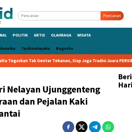
Pencarian
NAL
POLITIK
ARTIS
OLAHRAGA
WISATA
abumiku
Tasikmalayaku
Bogorku
Gentar Tekanan, Siap Jaga Tradisi Juara PERSIB
Ber
Hari
i Nelayan Ujunggenteng
raan dan Pejalan Kaki
antai