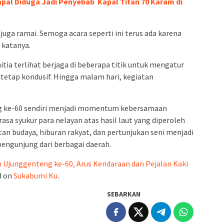
al Diduga Jadi Penyebab Kapal Titan 70 Karam di
uga ramai. Semoga acara seperti ini terus ada karena
 katanya.
ia terlihat berjaga di beberapa titik untuk mengatur
tetap kondusif. Hingga malam hari, kegiatan
g ke-60 sendiri menjadi momentum kebersamaan
rasa syukur para nelayan atas hasil laut yang diperoleh
tan budaya, hiburan rakyat, dan pertunjukan seni menjadi
engunjung dari berbagai daerah.
 Ujunggenteng ke-60, Arus Kendaraan dan Pejalan Kaki
d on
Sukabumi Ku
.
SEBARKAN