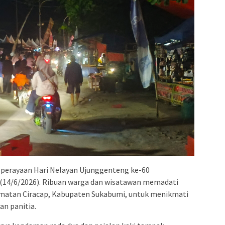
perayaan Hari Nelayan Ujunggenteng ke-60
(14/6/2026). Ribuan warga dan wisatawan memadati
matan Ciracap, Kabupaten Sukabumi, untuk menikmati
an panitia.