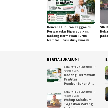
Rencana Hiburan Reggae di
SIM 
Purwasedar Dipersoalkan,
Buka
Dadang Hermawan Turun
pada
Memfasilitasi Musyawarah
BERITA SUKABUMI
B
KABUPATEN SUKABUMI
7
Agustus, 2026
Dadang Hermawan
Fasilitasi
Pembentukan A…
KABUPATEN SUKABUMI
7
Agustus, 2026
Wabup Sukabumi
Tegaskan Perang