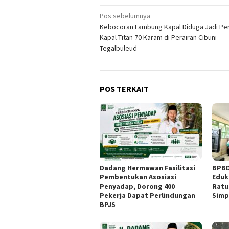
Navigasi
Pos sebelumnya
Kebocoran Lambung Kapal Diduga Jadi P
pos
Kapal Titan 70 Karam di Perairan Cibuni
Tegalbuleud
POS TERKAIT
Dadang Hermawan Fasilitasi
BPBD
Pembentukan Asosiasi
Eduk
Penyadap, Dorong 400
Ratu
Pekerja Dapat Perlindungan
Simp
BPJS