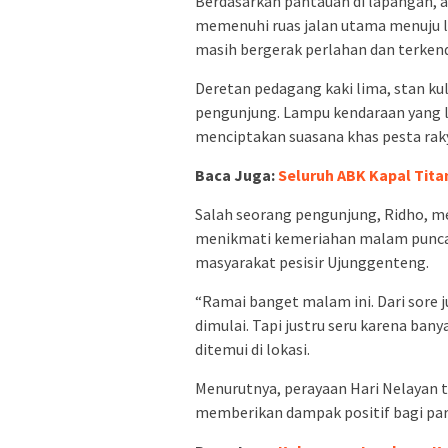
Berdasarkan pantauan di lapangan, a
memenuhi ruas jalan utama menuju lok
masih bergerak perlahan dan terkend
Deretan pedagang kaki lima, stan kul
pengunjung. Lampu kendaraan yang l
menciptakan suasana khas pesta rak
Baca Juga:
Seluruh ABK Kapal Tita
Salah seorang pengunjung, Ridho, m
menikmati kemeriahan malam puncak
masyarakat pesisir Ujunggenteng.
“Ramai banget malam ini. Dari sore j
dimulai. Tapi justru seru karena ban
ditemui di lokasi.
Menurutnya, perayaan Hari Nelayan t
memberikan dampak positif bagi para 