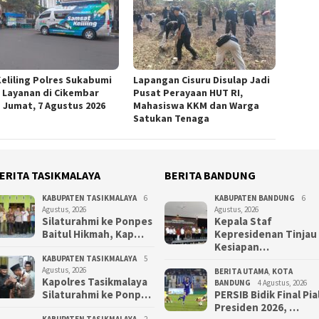
Keliling Polres Sukabumi
Lapangan Cisuru Disulap Jadi
 Layanan di Cikembar
Pusat Perayaan HUT RI,
 Jumat, 7 Agustus 2026
Mahasiswa KKM dan Warga
Satukan Tenaga
ERITA TASIKMALAYA
BERITA BANDUNG
KABUPATEN TASIKMALAYA
6
KABUPATEN BANDUNG
6
Agustus, 2026
Agustus, 2026
Silaturahmi ke Ponpes
Kepala Staf
Baitul Hikmah, Kap…
Kepresidenan Tinjau
Kesiapan…
KABUPATEN TASIKMALAYA
5
Agustus, 2026
BERITA UTAMA
,
KOTA
Kapolres Tasikmalaya
BANDUNG
4 Agustus, 2026
Silaturahmi ke Ponp…
PERSIB Bidik Final Pia
Presiden 2026, …
KABUPATEN TASIKMALAYA
2