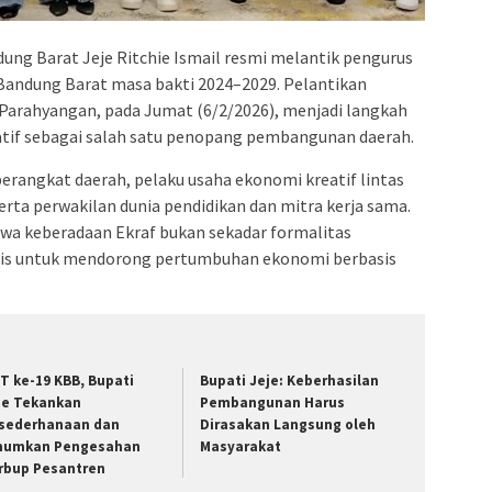
ung Barat Jeje Ritchie Ismail resmi melantik pengurus
Bandung Barat masa bakti 2024–2029. Pelantikan
 Parahyangan, pada Jumat (6/2/2026), menjadi langkah
tif sebagai salah satu penopang pembangunan daerah.
 perangkat daerah, pelaku usaha ekonomi kreatif lintas
serta perwakilan dunia pendidikan dan mitra kerja sama.
a keberadaan Ekraf bukan sekadar formalitas
egis untuk mendorong pertumbuhan ekonomi berbasis
T ke-19 KBB, Bupati
Bupati Jeje: Keberhasilan
je Tekankan
Pembangunan Harus
sederhanaan dan
Dirasakan Langsung oleh
umkan Pengesahan
Masyarakat
rbup Pesantren