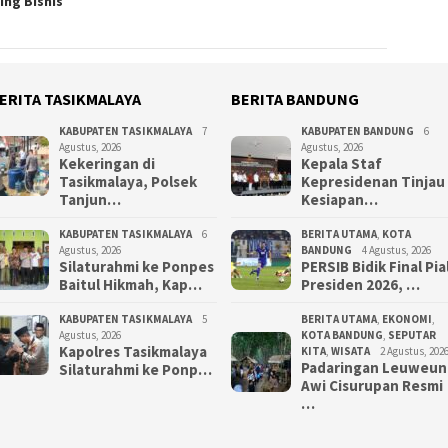
ing Bisnis
ERITA TASIKMALAYA
BERITA BANDUNG
KABUPATEN TASIKMALAYA
7
KABUPATEN BANDUNG
6
Agustus, 2026
Agustus, 2026
Kekeringan di
Kepala Staf
Tasikmalaya, Polsek
Kepresidenan Tinjau
Tanjun…
Kesiapan…
KABUPATEN TASIKMALAYA
6
BERITA UTAMA
,
KOTA
Agustus, 2026
BANDUNG
4 Agustus, 2026
Silaturahmi ke Ponpes
PERSIB Bidik Final Pia
Baitul Hikmah, Kap…
Presiden 2026, …
KABUPATEN TASIKMALAYA
5
BERITA UTAMA
,
EKONOMI
,
Agustus, 2026
KOTA BANDUNG
,
SEPUTAR
Kapolres Tasikmalaya
KITA
,
WISATA
2 Agustus, 202
Padaringan Leuweun
Silaturahmi ke Ponp…
Awi Cisurupan Resmi
…