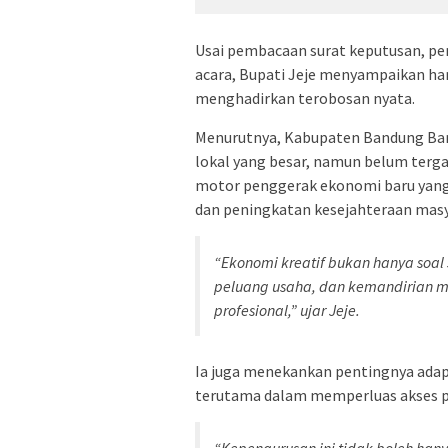
Usai pembacaan surat keputusan, p
acara, Bupati Jeje menyampaikan h
menghadirkan terobosan nyata.
Menurutnya, Kabupaten Bandung Bara
lokal yang besar, namun belum terga
motor penggerak ekonomi baru yang
dan peningkatan kesejahteraan masy
“Ekonomi kreatif bukan hanya soal s
peluang usaha, dan kemandirian mas
profesional,” ujar Jeje.
Ia juga menekankan pentingnya adap
terutama dalam memperluas akses pas
“Kepengurusan ini tidak boleh hanya