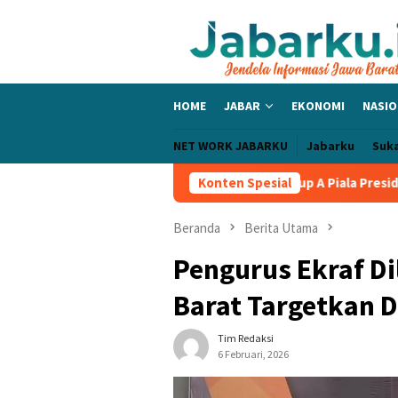
Loncat
ke
konten
HOME
JABAR
EKONOMI
NASIO
NET WORK JABARKU
Jabarku
Suk
lic Bangga PERSIB Sapu Bersih Grup A Piala Presiden 2026, Tiga 
Konten Spesial
Beranda
Berita Utama
Pengurus Ekraf D
Barat Targetkan D
Tim Redaksi
6 Februari, 2026