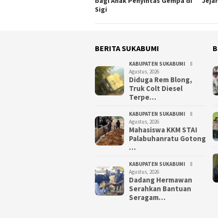
bagi Anak Penyintas Gempa di
Jejar
Sigi
BERITA SUKABUMI
B
KABUPATEN SUKABUMI
8
Agustus, 2026
Diduga Rem Blong,
Truk Colt Diesel
Terpe…
KABUPATEN SUKABUMI
8
Agustus, 2026
Mahasiswa KKM STAI
Palabuhanratu Gotong
…
KABUPATEN SUKABUMI
8
Agustus, 2026
Dadang Hermawan
Serahkan Bantuan
Seragam…