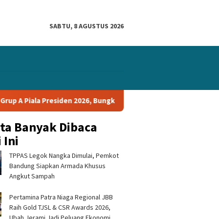
SABTU, 8 AGUSTUS 2026
siden 2026, Bungkam Tampines Rovers 1-0 dan Lolos ke Semifinal
ita Banyak Dibaca
 Ini
TPPAS Legok Nangka Dimulai, Pemkot
Bandung Siapkan Armada Khusus
Angkut Sampah
Pertamina Patra Niaga Regional JBB
Raih Gold TJSL & CSR Awards 2026,
Ubah Jerami Jadi Peluang Ekonomi