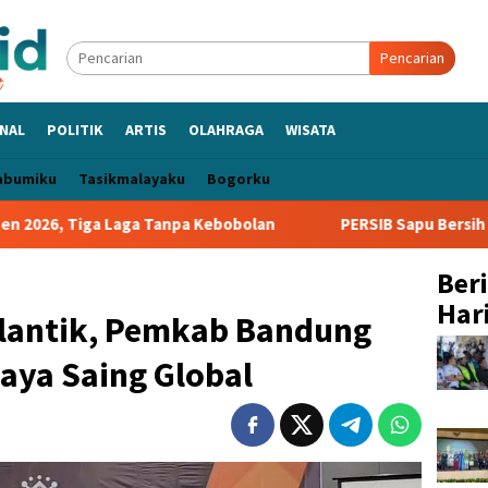
Pencarian
NAL
POLITIK
ARTIS
OLAHRAGA
WISATA
abumiku
Tasikmalayaku
Bogorku
Laga Tanpa Kebobolan
PERSIB Sapu Bersih Grup A Piala Pre
Ber
Hari
ilantik, Pemkab Bandung
aya Saing Global