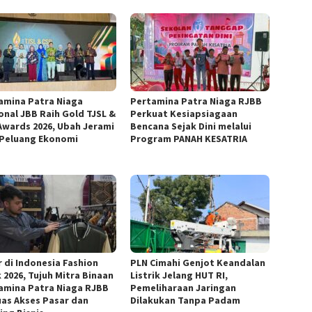
amina Patra Niaga
Pertamina Patra Niaga RJBB
onal JBB Raih Gold TJSL &
Perkuat Kesiapsiagaan
Awards 2026, Ubah Jerami
Bencana Sejak Dini melalui
 Peluang Ekonomi
Program PANAH KESATRIA
r di Indonesia Fashion
PLN Cimahi Genjot Keandalan
 2026, Tujuh Mitra Binaan
Listrik Jelang HUT RI,
amina Patra Niaga RJBB
Pemeliharaan Jaringan
uas Akses Pasar dan
Dilakukan Tanpa Padam