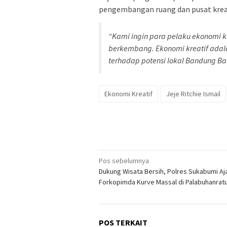
pengembangan ruang dan pusat kreati
“Kami ingin para pelaku ekonomi k
berkembang. Ekonomi kreatif adala
terhadap potensi lokal Bandung Bar
Ekonomi Kreatif
Jeje Ritchie Ismail
Navigasi
Pos sebelumnya
Dukung Wisata Bersih, Polres Sukabumi Aj
pos
Forkopimda Kurve Massal di Palabuhanrat
POS TERKAIT