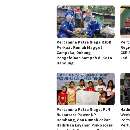
Pertamina Patra Niaga RJBB
Pert
Perkuat Rumah Maggot
Regi
Campaka, Dukung
CSR 
Pengelolaan Sampah di Kota
Jadi
Bandung
Pertamina Patra Niaga, PLN
Hadi
Nusantara Power UP
Week
Rembang, dan Rumah Zakat
Pert
Hadirkan Layanan Psikososial
Perl