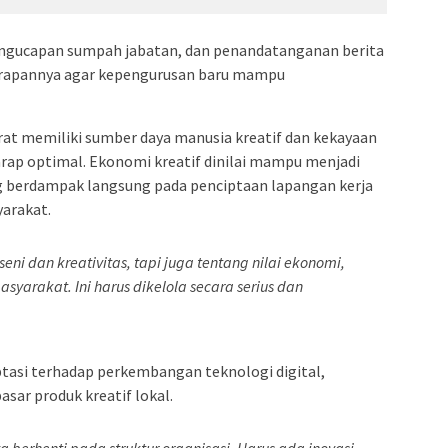
engucapan sumpah jabatan, dan penandatanganan berita
arapannya agar kepengurusan baru mampu
t memiliki sumber daya manusia kreatif dan kekayaan
rap optimal. Ekonomi kreatif dinilai mampu menjadi
 berdampak langsung pada penciptaan lapangan kerja
arakat.
eni dan kreativitas, tapi juga tentang nilai ekonomi,
yarakat. Ini harus dikelola secara serius dan
tasi terhadap perkembangan teknologi digital,
ar produk kreatif lokal.
 berhenti pada struktur organisasi. Harus ada inovasi,