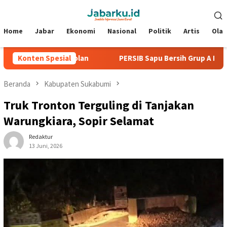
Loncat
Menu
ke
Mobile
konten
Home
Jabar
Ekonomi
Nasional
Politik
Artis
Ola
ga Tanpa Kebobolan
Konten Spesial
PERSIB Sapu Bersih Grup A Piala Pres
Beranda
Kabupaten Sukabumi
Truk Tronton Terguling di Tanjakan
Warungkiara, Sopir Selamat
Redaktur
13 Juni, 2026