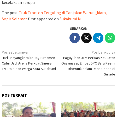
kecelakaan serupa.
The post
Truk Tronton Terguling di Tanjakan Warungkiara,
Sopir Selamat
first appeared on
Sukabumi Ku
.
SEBARKAN
Navigasi
Pos sebelumnya
Pos berikutnya
Hari Bhayangkara ke-80, Turnamen
Paguyuban JTM Perluas Kekuatan
pos
Catur Jadi Arena Perkuat Sinergi
Organisasi, Empat DPC Baru Resmi
TNI-Polri dan Warga Kota Sukabumi
Dibentuk dalam Rapat Pleno di
Surade
POS TERKAIT