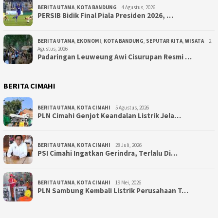
BERITA UTAMA
,
KOTA BANDUNG
4 Agustus, 2026
PERSIB Bidik Final Piala Presiden 2026, …
BERITA UTAMA
,
EKONOMI
,
KOTA BANDUNG
,
SEPUTAR KITA
,
WISATA
2
Agustus, 2026
Padaringan Leuweung Awi Cisurupan Resmi …
BERITA CIMAHI
BERITA UTAMA
,
KOTA CIMAHI
5 Agustus, 2026
PLN Cimahi Genjot Keandalan Listrik Jela…
BERITA UTAMA
,
KOTA CIMAHI
28 Juli, 2026
PSI Cimahi Ingatkan Gerindra, Terlalu Di…
BERITA UTAMA
,
KOTA CIMAHI
19 Mei, 2026
PLN Sambung Kembali Listrik Perusahaan T…