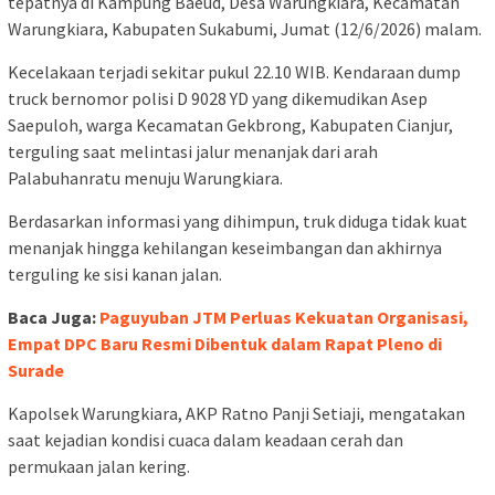
tepatnya di Kampung Baeud, Desa Warungkiara, Kecamatan
Warungkiara, Kabupaten Sukabumi, Jumat (12/6/2026) malam.
Kecelakaan terjadi sekitar pukul 22.10 WIB. Kendaraan dump
truck bernomor polisi D 9028 YD yang dikemudikan Asep
Saepuloh, warga Kecamatan Gekbrong, Kabupaten Cianjur,
terguling saat melintasi jalur menanjak dari arah
Palabuhanratu menuju Warungkiara.
Berdasarkan informasi yang dihimpun, truk diduga tidak kuat
menanjak hingga kehilangan keseimbangan dan akhirnya
terguling ke sisi kanan jalan.
Baca Juga:
Paguyuban JTM Perluas Kekuatan Organisasi,
Empat DPC Baru Resmi Dibentuk dalam Rapat Pleno di
Surade
Kapolsek Warungkiara, AKP Ratno Panji Setiaji, mengatakan
saat kejadian kondisi cuaca dalam keadaan cerah dan
permukaan jalan kering.