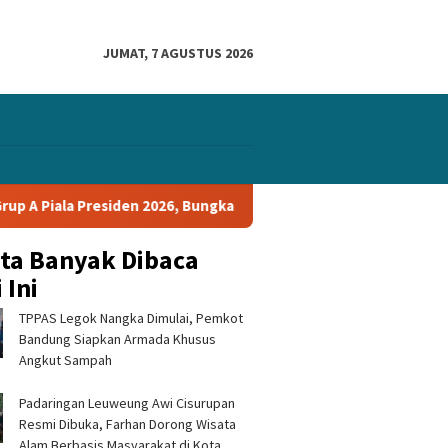
JUMAT, 7 AGUSTUS 2026
iden 2026, Bungkam Tampines Rovers 1-0 dan Lolos ke Semifinal
ita Banyak Dibaca
 Ini
TPPAS Legok Nangka Dimulai, Pemkot
Bandung Siapkan Armada Khusus
Angkut Sampah
Padaringan Leuweung Awi Cisurupan
Resmi Dibuka, Farhan Dorong Wisata
Alam Berbasis Masyarakat di Kota