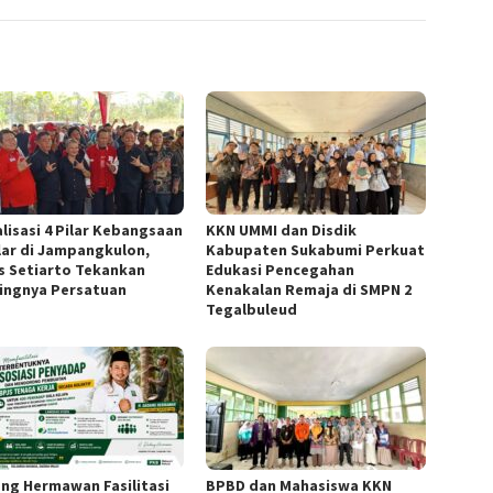
alisasi 4 Pilar Kebangsaan
KKN UMMI dan Disdik
lar di Jampangkulon,
Kabupaten Sukabumi Perkuat
us Setiarto Tekankan
Edukasi Pencegahan
ingnya Persatuan
Kenakalan Remaja di SMPN 2
Tegalbuleud
ng Hermawan Fasilitasi
BPBD dan Mahasiswa KKN