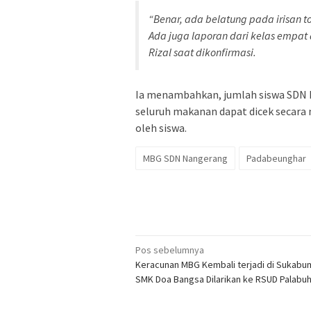
“Benar, ada belatung pada irisan 
Ada juga laporan dari kelas empat
Rizal saat dikonfirmasi.
Ia menambahkan, jumlah siswa SDN N
seluruh makanan dapat dicek secara 
oleh siswa.
MBG SDN Nangerang
Padabeunghar
Navigasi
Pos sebelumnya
Keracunan MBG Kembali terjadi di Sukabum
pos
SMK Doa Bangsa Dilarikan ke RSUD Palabu