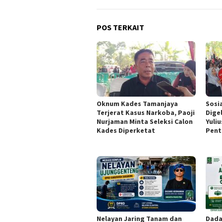
POS TERKAIT
Oknum Kades Tamanjaya
Sosi
Terjerat Kasus Narkoba, Paoji
Dige
Nurjaman Minta Seleksi Calon
Yuli
Kades Diperketat
Pent
Nelayan Jaring Tanam dan
Dada