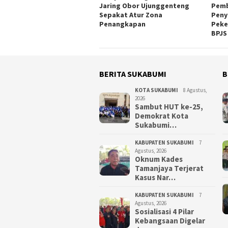
Jaring Obor Ujunggenteng
Pemb
Sepakat Atur Zona
Peny
Penangkapan
Peke
BPJS
BERITA SUKABUMI
B
KOTA SUKABUMI
8 Agustus,
2026
Sambut HUT ke-25,
Demokrat Kota
Sukabumi…
KABUPATEN SUKABUMI
7
Agustus, 2026
Oknum Kades
Tamanjaya Terjerat
Kasus Nar…
KABUPATEN SUKABUMI
7
Agustus, 2026
Sosialisasi 4 Pilar
Kebangsaan Digelar