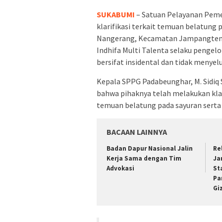
SUKABUMI
– Satuan Pelayanan Pem
klarifikasi terkait temuan belatung
Nangerang, Kecamatan Jampangtenga
Indhifa Multi Talenta selaku penge
bersifat insidental dan tidak menyel
Kepala SPPG Padabeunghar, M. Sidiq 
bahwa pihaknya telah melakukan klar
temuan belatung pada sayuran serta
BACAAN LAINNYA
Badan Dapur Nasional Jalin
Re
Kerja Sama dengan Tim
Ja
Advokasi
St
Pa
Gi