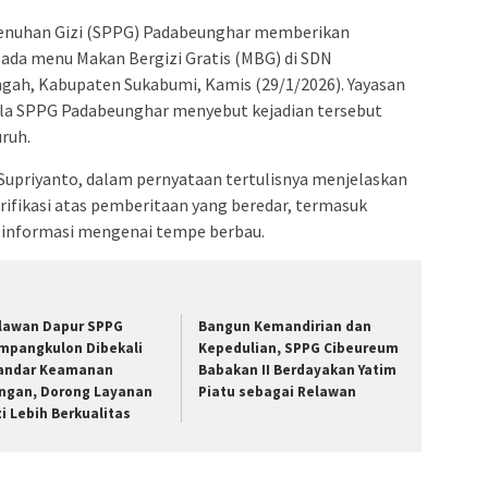
enuhan Gizi (SPPG) Padabeunghar memberikan
 pada menu Makan Bergizi Gratis (MBG) di SDN
h, Kabupaten Sukabumi, Kamis (29/1/2026). Yayasan
lola SPPG Padabeunghar menyebut kejadian tersebut
uruh.
Supriyanto, dalam pernyataan tertulisnya menjelaskan
ifikasi atas pemberitaan yang beredar, termasuk
 informasi mengenai tempe berbau.
lawan Dapur SPPG
Bangun Kemandirian dan
mpangkulon Dibekali
Kepedulian, SPPG Cibeureum
andar Keamanan
Babakan II Berdayakan Yatim
ngan, Dorong Layanan
Piatu sebagai Relawan
zi Lebih Berkualitas