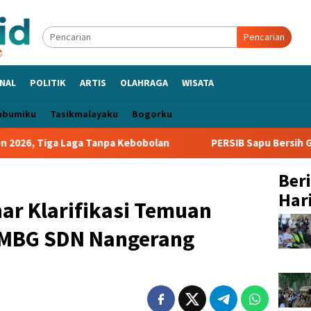
Pencarian
NAL
POLITIK
ARTIS
OLAHRAGA
WISATA
abumiku
Tasikmalayaku
Bogorku
ga Tanpa Kebobolan
PERSIB Sapu Bersih Grup A Piala Pres
Ber
Hari
r Klarifikasi Temuan
 MBG SDN Nangerang