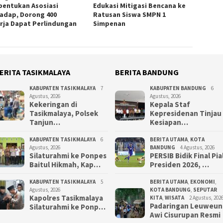
entukan Asosiasi
Edukasi Mitigasi Bencana ke
adap, Dorong 400
Ratusan Siswa SMPN 1
rja Dapat Perlindungan
Simpenan
ERITA TASIKMALAYA
BERITA BANDUNG
KABUPATEN TASIKMALAYA
7
KABUPATEN BANDUNG
6
Agustus, 2026
Agustus, 2026
Kekeringan di
Kepala Staf
Tasikmalaya, Polsek
Kepresidenan Tinjau
Tanjun…
Kesiapan…
KABUPATEN TASIKMALAYA
6
BERITA UTAMA
,
KOTA
Agustus, 2026
BANDUNG
4 Agustus, 2026
Silaturahmi ke Ponpes
PERSIB Bidik Final Pia
Baitul Hikmah, Kap…
Presiden 2026, …
KABUPATEN TASIKMALAYA
5
BERITA UTAMA
,
EKONOMI
,
Agustus, 2026
KOTA BANDUNG
,
SEPUTAR
Kapolres Tasikmalaya
KITA
,
WISATA
2 Agustus, 202
Padaringan Leuweun
Silaturahmi ke Ponp…
Awi Cisurupan Resmi