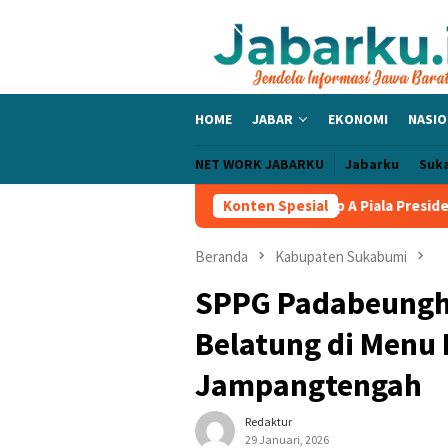
Loncat
ke
konten
HOME
JABAR
EKONOMI
NASIO
NET WORK JABARKU
Jabarku
Suk
c Bangga PERSIB Sapu Bersih Grup A Piala Presiden 2026, Tiga La
Konten Spesial
Beranda
Kabupaten Sukabumi
SPPG Padabeungha
Belatung di Menu
Jampangtengah
Redaktur
29 Januari, 2026